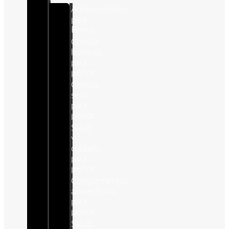
Antiparasitários
para
Perros
Comida
humeda
para
perros
Comida
seca
para
perros
Salud
y
cuidado
para
perros
Complementos
alimenticios
para
perros
Salud