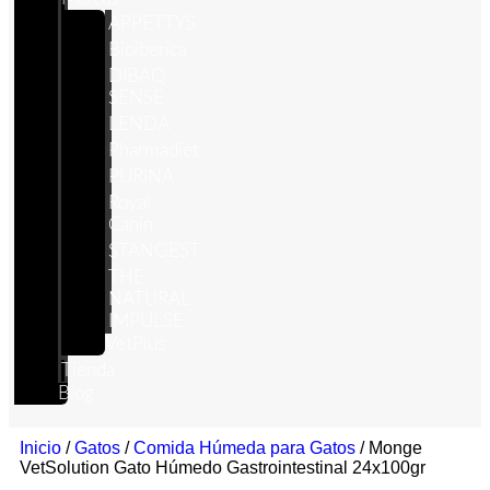
APPETTYS
Bioiberica
DIBAQ
SENSE
LENDA
Pharmadiet
PURINA
Royal
Canin
STANGEST
THE
NATURAL
IMPULSE
VetPlus
Tienda
Blog
Inicio
/
Gatos
/
Comida Húmeda para Gatos
/ Monge
VetSolution Gato Húmedo Gastrointestinal 24x100gr