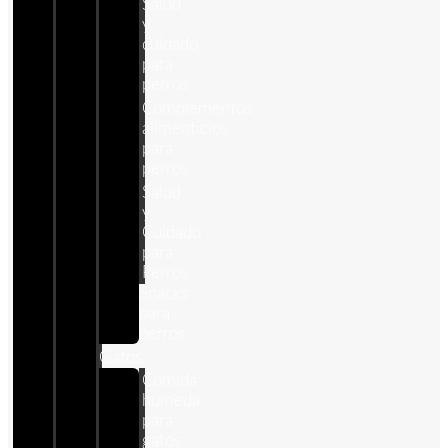
Salud
y
cuidado
para
perros
Complementos
alimenticios
para
perros
Salud
y
Cuidado
para
Perros
Snacks
para
perros
Gatos
Comida
humeda
para
gatos