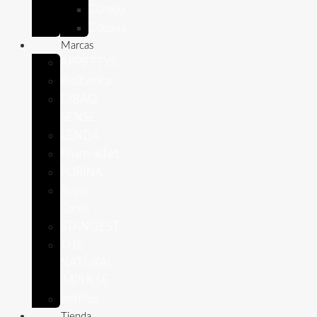
Conejo
Cobaya
Marcas
APPETTYS
Bioiberica
DIBAQ
SENSE
LENDA
Pharmadiet
PURINA
Royal
Canin
STANGEST
THE
NATURAL
IMPULSE
VetPlus
Tienda