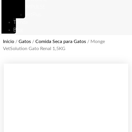
IMPULSE
VetPlus
Tienda
Blog
Inicio
/
Gatos
/
Comida Seca para Gatos
/ Monge
VetSolution Gato Renal 1,5KG