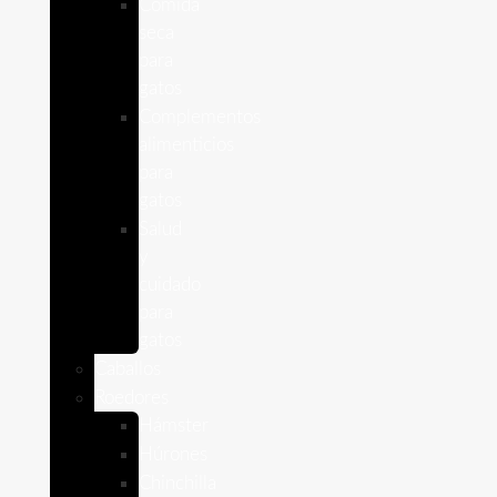
Comida
seca
para
gatos
Complementos
alimenticios
para
gatos
Salud
y
cuidado
para
gatos
Caballos
Roedores
Hámster
Húrones
Chinchilla