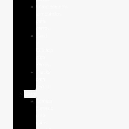
Complementos
alimenticios
para
perros
Salud
y
Cuidado
para
Perros
Snacks
para
perros
Gatos
Comida
humeda
para
gatos