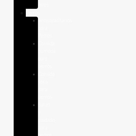
Aves
Perros
Antiparasitários
para
Perros
Comida
humeda
para
perros
Comida
seca
para
perros
Salud
y
cuidado
para
perros