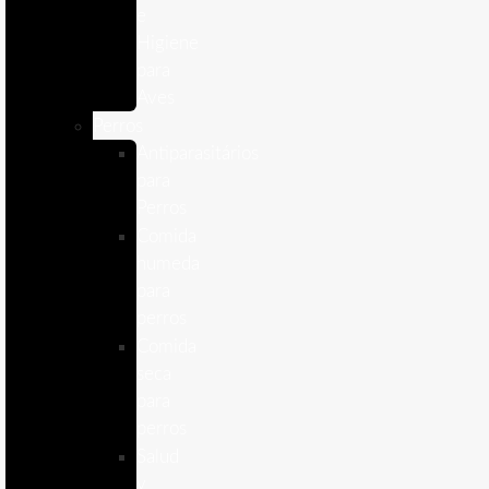
e
Higiene
para
Aves
Perros
Antiparasitários
para
Perros
Comida
humeda
para
perros
Comida
seca
para
perros
Salud
y