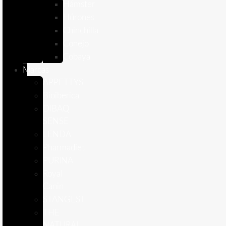
Hámster
Húrones
Chinchilla
Conejo
Cobaya
Marcas
APPETTYS
Bioiberica
DIBAQ
SENSE
LENDA
Pharmadiet
PURINA
Royal
Canin
STANGEST
THE
NATURAL