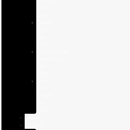
humeda
para
gatos
Comida
seca
para
gatos
Complementos
alimenticios
para
gatos
Salud
y
cuidado
para
gatos
Caballos
Roedores