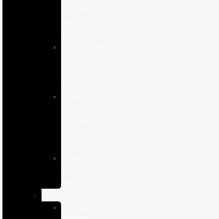
cuidado
para
perros
Complementos
alimenticios
para
perros
Salud
y
Cuidado
para
Perros
Snacks
para
perros
Gatos
Comida