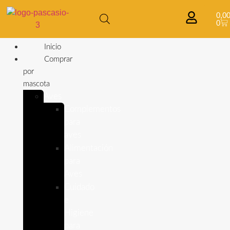
0,0
0
Inicio
Comprar
por
mascota
Aves
Complementos
para
aves
Alimentación
para
Aves
Cuidado
e
Higiene
para