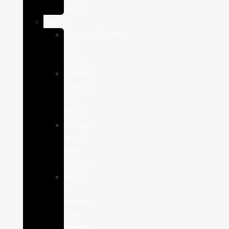
Aves
Perros
Antiparasitários
para
Perros
Comida
humeda
para
perros
Comida
seca
para
perros
Salud
y
cuidado
para
perros