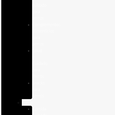
cuidado
para
perros
Complementos
alimenticios
para
perros
Salud
y
Cuidado
para
Perros
Snacks
para
perros
Gatos
Comida