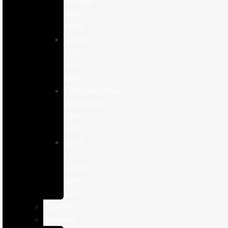
humeda
para
gatos
Comida
seca
para
gatos
Complementos
alimenticios
para
gatos
Salud
y
cuidado
para
gatos
Caballos
Roedores