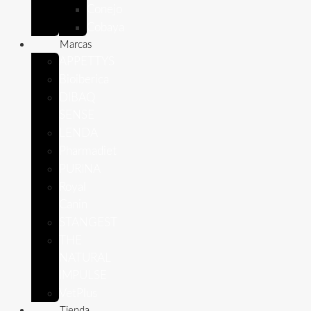
Conejo
Cobaya
Marcas
APPETTYS
Bioiberica
DIBAQ
SENSE
LENDA
Pharmadiet
PURINA
Royal
Canin
STANGEST
THE
NATURAL
IMPULSE
VetPlus
Tienda