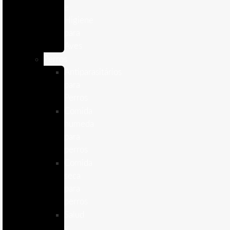
e
Higiene
para
Aves
Perros
Antiparasitários
para
Perros
Comida
humeda
para
perros
Comida
seca
para
perros
Salud
y