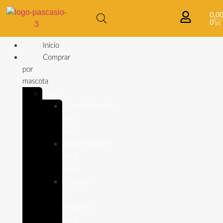
0,0
0
Inicio
Comprar
por
mascota
Aves
Complementos
para
aves
Alimentación
para
Aves
Cuidado
e
Higiene
para