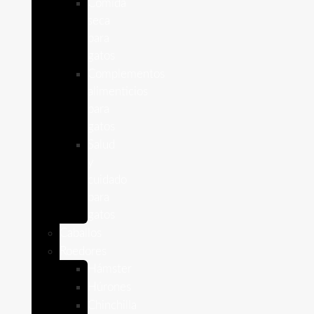
Comida
seca
para
gatos
Complementos
alimenticios
para
gatos
Salud
y
cuidado
para
gatos
Caballos
Roedores
Hámster
Húrones
Chinchilla