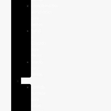
Complementos
alimenticios
para
perros
Salud
y
Cuidado
para
Perros
Snacks
para
perros
Gatos
Comida
humeda
para
gatos