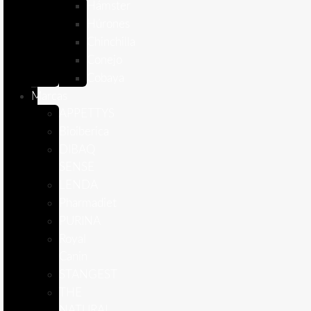
Hámster
Húrones
Chinchilla
Conejo
Cobaya
Marcas
APPETTYS
Bioiberica
DIBAQ
SENSE
LENDA
Pharmadiet
PURINA
Royal
Canin
STANGEST
THE
NATURAL