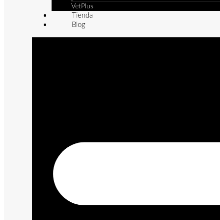
VetPlus
Tienda
Blog