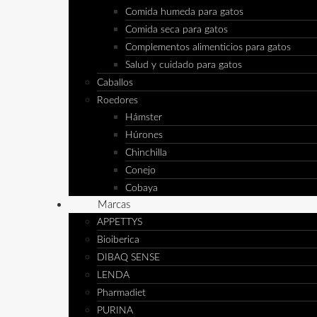
Comida humeda para gatos
Comida seca para gatos
Complementos alimenticios para gatos
Salud y cuidado para gatos
Caballos
Roedores
Hámster
Húrones
Chinchilla
Conejo
Cobaya
Marcas
APPETTYS
Bioiberica
DIBAQ SENSE
LENDA
Pharmadiet
PURINA