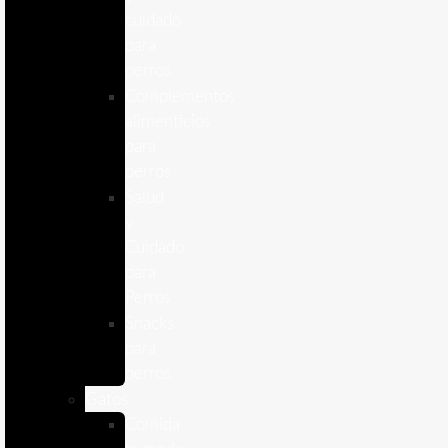
cuidado
para
perros
Complementos
alimenticios
para
perros
Salud
y
Cuidado
para
Perros
Snacks
para
perros
Gatos
Comida