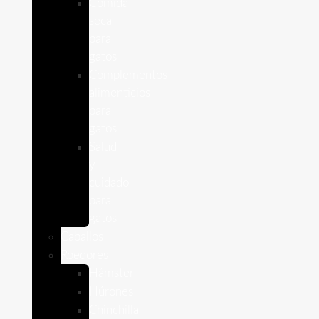
Comida
seca
para
gatos
Complementos
alimenticios
para
gatos
Salud
y
cuidado
para
gatos
Caballos
Roedores
Hámster
Húrones
Chinchilla