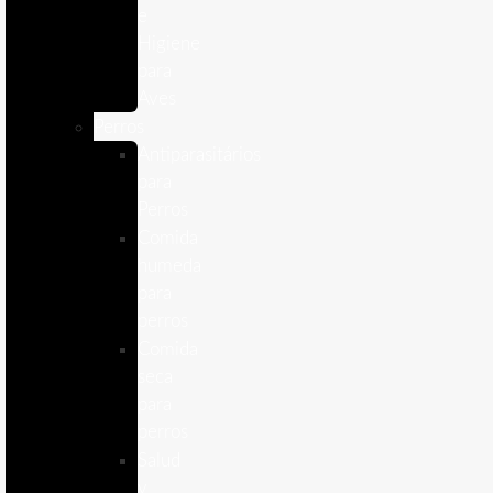
e
Higiene
para
Aves
Perros
Antiparasitários
para
Perros
Comida
humeda
para
perros
Comida
seca
para
perros
Salud
y