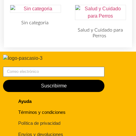
Sin categoria
(4)
Salud y Cuidado para
Perros
(727)
Correo electrónico
Suscribirme
Ayuda
Términos y condiciones
Política de privacidad
Envíos y devoluciones