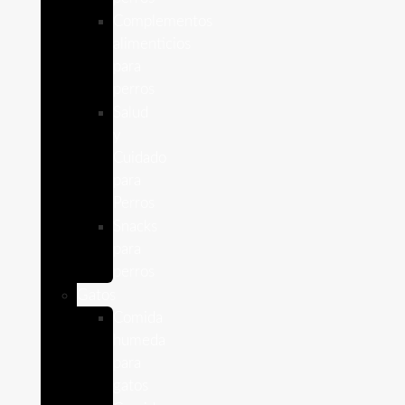
Complementos
alimenticios
para
perros
Salud
y
Cuidado
para
Perros
Snacks
para
perros
Gatos
Comida
humeda
para
gatos