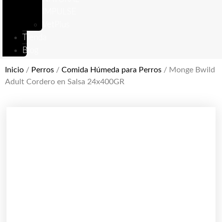
IMPULSE
VetPlus
Tienda
Blog
Inicio
/
Perros
/
Comida Húmeda para Perros
/ Monge Bwild
Adult Cordero en Salsa 24x400GR