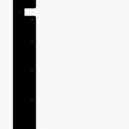
Aves
Perros
Antiparasitários
para
Perros
Comida
humeda
para
perros
Comida
seca
para
perros
Salud
y
cuidado
para
perros