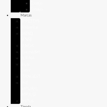
Conejo
Cobaya
Marcas
APPETTYS
Bioiberica
DIBAQ
SENSE
LENDA
Pharmadiet
PURINA
Royal
Canin
STANGEST
THE
NATURAL
IMPULSE
VetPlus
Tienda