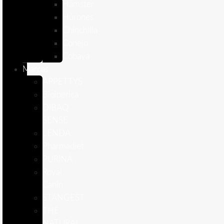
Hámster
Húrones
Chinchilla
Conejo
Cobaya
Marcas
APPETTYS
Bioiberica
DIBAQ
SENSE
LENDA
Pharmadiet
PURINA
Royal
Canin
STANGEST
THE
NATURAL