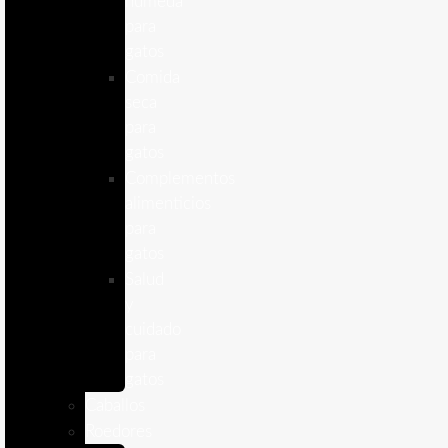
humeda
para
gatos
Comida
seca
para
gatos
Complementos
alimenticios
para
gatos
Salud
y
cuidado
para
gatos
Caballos
Roedores