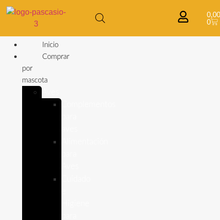
0,0
0
Inicio
Comprar
por
mascota
Aves
Complementos
para
aves
Alimentación
para
Aves
Cuidado
e
Higiene
para