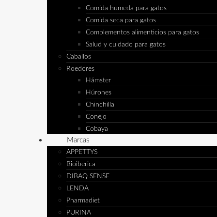
Comida humeda para gatos
Comida seca para gatos
Complementos alimenticios para gatos
Salud y cuidado para gatos
Caballos
Roedores
Hámster
Húrones
Chinchilla
Conejo
Cobaya
Marcas
APPETTYS
Bioiberica
DIBAQ SENSE
LENDA
Pharmadiet
PURINA