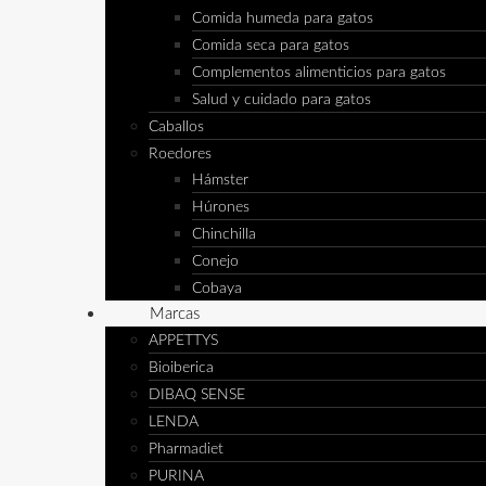
Comida humeda para gatos
Comida seca para gatos
Complementos alimenticios para gatos
Salud y cuidado para gatos
Caballos
Roedores
Hámster
Húrones
Chinchilla
Conejo
Cobaya
Marcas
APPETTYS
Bioiberica
DIBAQ SENSE
LENDA
Pharmadiet
PURINA