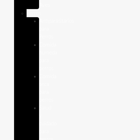
Aves
Perros
Antiparasitários
para
Perros
Comida
humeda
para
perros
Comida
seca
para
perros
Salud
y
cuidado
para
perros