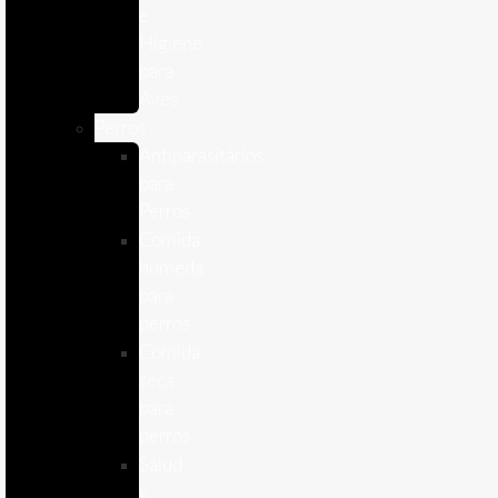
e
Higiene
para
Aves
Perros
Antiparasitários
para
Perros
Comida
humeda
para
perros
Comida
seca
para
perros
Salud
y