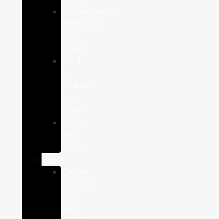
Complementos
alimenticios
para
perros
Salud
y
Cuidado
para
Perros
Snacks
para
perros
Gatos
Comida
humeda
para
gatos