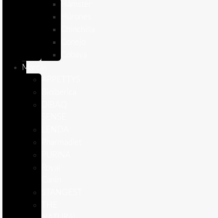
Hámster
Húrones
Chinchilla
Conejo
Cobaya
Marcas
APPETTYS
Bioiberica
DIBAQ
SENSE
LENDA
Pharmadiet
PURINA
Royal
Canin
STANGEST
THE
NATURAL