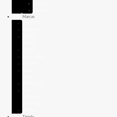
Conejo
Cobaya
Marcas
APPETTYS
Bioiberica
DIBAQ
SENSE
LENDA
Pharmadiet
PURINA
Royal
Canin
STANGEST
THE
NATURAL
IMPULSE
VetPlus
Tienda