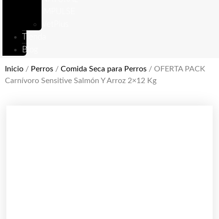
IMPULSE
VetPlus
Tienda
Blog
Inicio
/
Perros
/
Comida Seca para Perros
/ OFERTA PACK
Carnívoro Sensitive Salmón Y Arroz 2×12 Kg