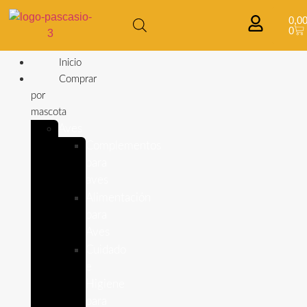
0,0
0
Inicio
Comprar
por
mascota
Aves
Complementos
para
aves
Alimentación
para
Aves
Cuidado
e
Higiene
para