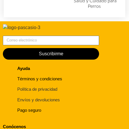
Salud y Cuidado para
Perros
(727)
Correo electrónico
Suscribirme
Ayuda
Términos y condiciones
Política de privacidad
Envíos y devoluciones
Pago seguro
Conócenos