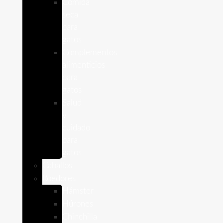
Comida
seca
para
gatos
Complementos
alimenticios
para
gatos
Salud
y
cuidado
para
gatos
Caballos
Roedores
Hámster
Húrones
Chinchilla