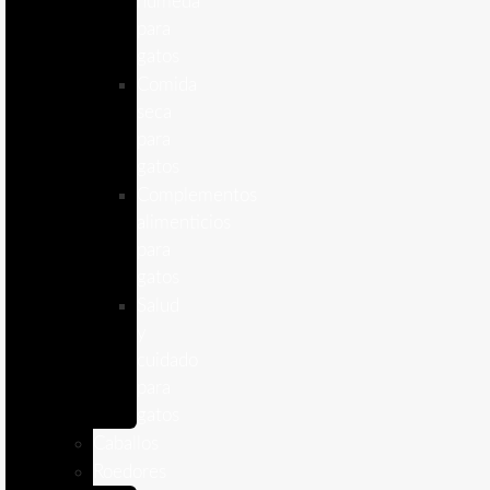
humeda
para
gatos
Comida
seca
para
gatos
Complementos
alimenticios
para
gatos
Salud
y
cuidado
para
gatos
Caballos
Roedores