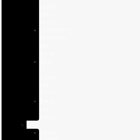
cuidado
para
perros
Complementos
alimenticios
para
perros
Salud
y
Cuidado
para
Perros
Snacks
para
perros
Gatos
Comida