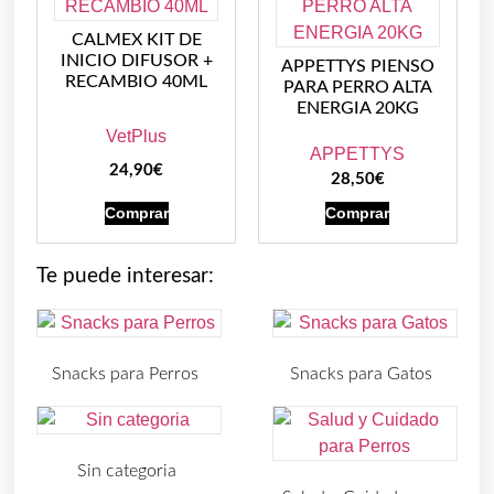
CALMEX KIT DE
INICIO DIFUSOR +
APPETTYS PIENSO
RECAMBIO 40ML
PARA PERRO ALTA
ENERGIA 20KG
VetPlus
APPETTYS
24,90
€
28,50
€
Comprar
Comprar
Te puede interesar:
Snacks para Perros
Snacks para Gatos
(219)
(30)
Sin categoria
(4)