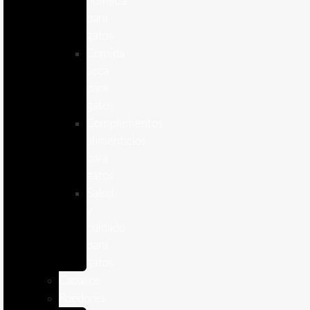
humeda
para
gatos
Comida
seca
para
gatos
Complementos
alimenticios
para
gatos
Salud
y
cuidado
para
gatos
Caballos
Roedores