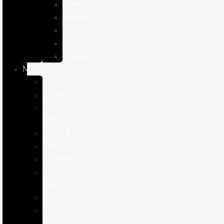
Hámster
Húrones
Chinchilla
Conejo
Cobaya
Marcas
APPETTYS
Bioiberica
DIBAQ
SENSE
LENDA
Pharmadiet
PURINA
Royal
Canin
STANGEST
THE
NATURAL