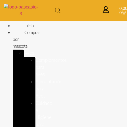
0,0
0
Inicio
Comprar
por
mascota
Aves
Complementos
para
aves
Alimentación
para
Aves
Cuidado
e
Higiene
para