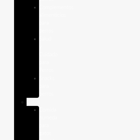
Complementos
alimenticios
para
perros
Salud
y
Cuidado
para
Perros
Snacks
para
perros
Gatos
Comida
humeda
para
gatos