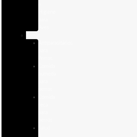
e
Higiene
para
Aves
Perros
Antiparasitários
para
Perros
Comida
humeda
para
perros
Comida
seca
para
perros
Salud
y