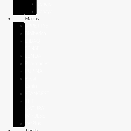
Conejo
Cobaya
Marcas
APPETTYS
Bioiberica
DIBAQ
SENSE
LENDA
Pharmadiet
PURINA
Royal
Canin
STANGEST
THE
NATURAL
IMPULSE
VetPlus
Tienda