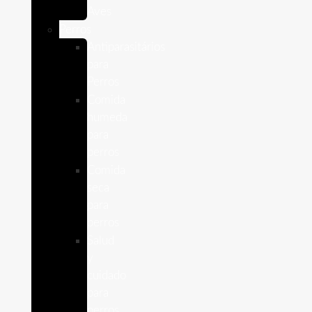
Aves
Perros
Antiparasitários
para
Perros
Comida
humeda
para
perros
Comida
seca
para
perros
Salud
y
cuidado
para
perros