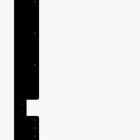
Comida
seca
para
gatos
Complementos
alimenticios
para
gatos
Salud
y
cuidado
para
gatos
Caballos
Roedores
Hámster
Húrones
Chinchilla