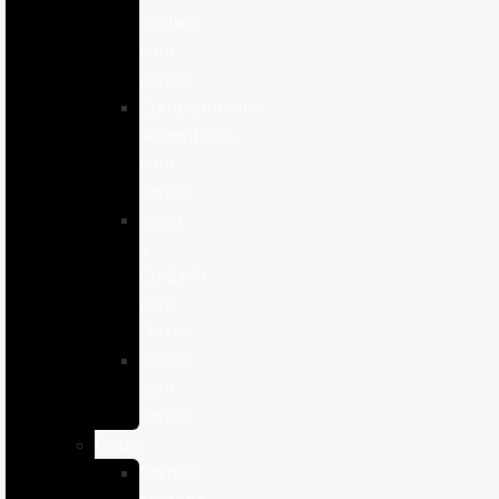
cuidado
para
perros
Complementos
alimenticios
para
perros
Salud
y
Cuidado
para
Perros
Snacks
para
perros
Gatos
Comida