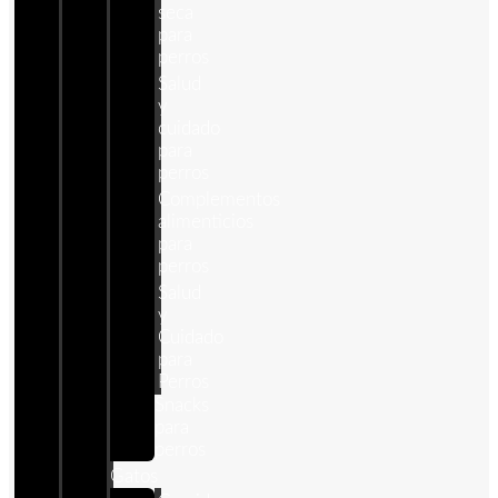
seca
para
perros
Salud
y
cuidado
para
perros
Complementos
alimenticios
para
perros
Salud
y
Cuidado
para
Perros
Snacks
para
perros
Gatos