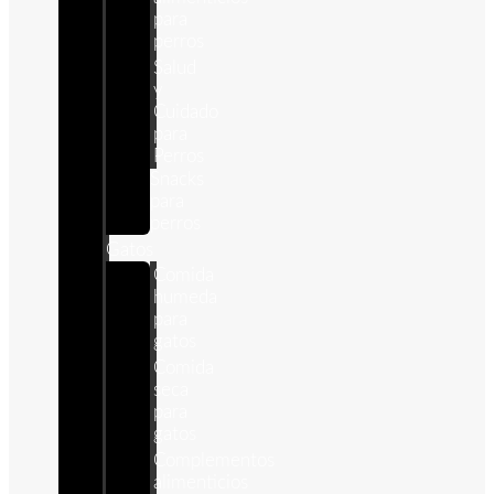
para
perros
Salud
y
Cuidado
para
Perros
Snacks
para
perros
Gatos
Comida
humeda
para
gatos
Comida
seca
para
gatos
Complementos
alimenticios