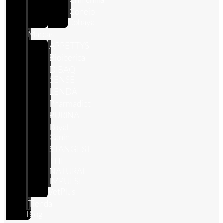
Chinchilla
Conejo
Cobaya
Marcas
APPETTYS
Bioiberica
DIBAQ
SENSE
LENDA
Pharmadiet
PURINA
Royal
Canin
STANGEST
THE
NATURAL
IMPULSE
VetPlus
Tienda
Blog