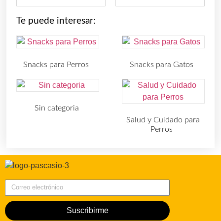
Te puede interesar:
Snacks para Perros
Snacks para Gatos
(219)
(30)
Sin categoria
(4)
Salud y Cuidado para
Perros
(727)
Correo electrónico
Suscribirme