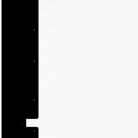
cuidado
para
perros
Complementos
alimenticios
para
perros
Salud
y
Cuidado
para
Perros
Snacks
para
perros
Gatos
Comida