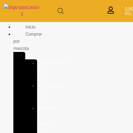
0,0
0
Inicio
Comprar
por
mascota
Aves
Complementos
para
aves
Alimentación
para
Aves
Cuidado
e
Higiene
para