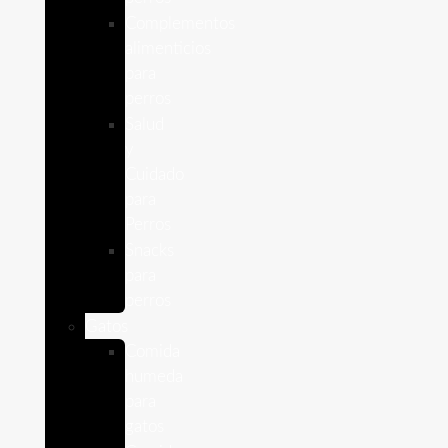
Complementos
alimenticios
para
perros
Salud
y
Cuidado
para
Perros
Snacks
para
perros
Gatos
Comida
humeda
para
gatos