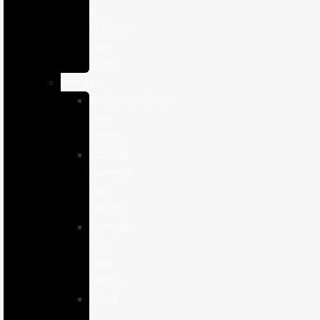
e
Higiene
para
Aves
Perros
Antiparasitários
para
Perros
Comida
humeda
para
perros
Comida
seca
para
perros
Salud
y