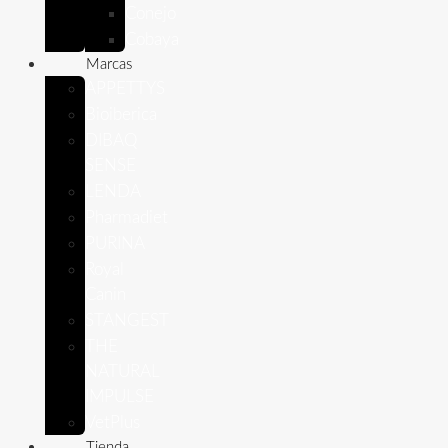
Conejo
Cobaya
Marcas
APPETTYS
Bioiberica
DIBAQ
SENSE
LENDA
Pharmadiet
PURINA
Royal
Canin
STANGEST
THE
NATURAL
IMPULSE
VetPlus
Tienda