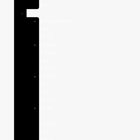
Aves
Perros
Antiparasitários
para
Perros
Comida
humeda
para
perros
Comida
seca
para
perros
Salud
y
cuidado
para
perros