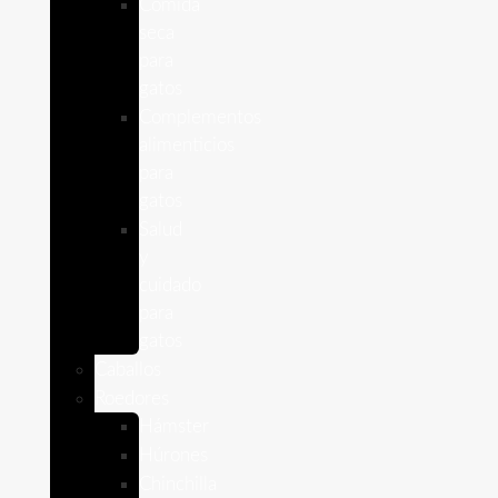
Comida
seca
para
gatos
Complementos
alimenticios
para
gatos
Salud
y
cuidado
para
gatos
Caballos
Roedores
Hámster
Húrones
Chinchilla