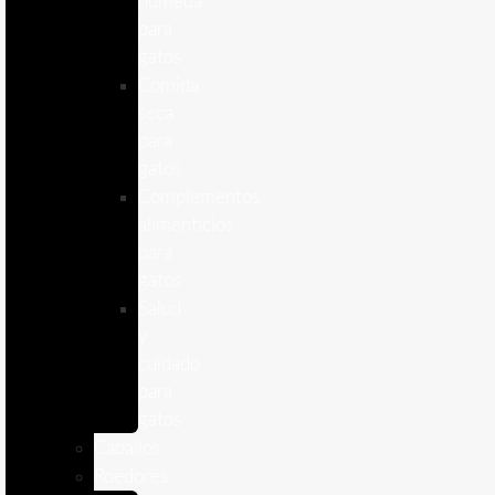
humeda
para
gatos
Comida
seca
para
gatos
Complementos
alimenticios
para
gatos
Salud
y
cuidado
para
gatos
Caballos
Roedores