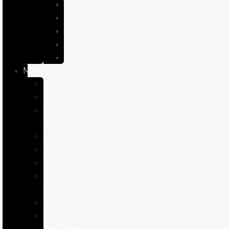
Hámster
Húrones
Chinchilla
Conejo
Cobaya
Marcas
APPETTYS
Bioiberica
DIBAQ
SENSE
LENDA
Pharmadiet
PURINA
Royal
Canin
STANGEST
THE
NATURAL