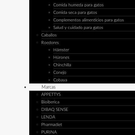
Comida humeda para gatos
Comida seca para gatos
Complementos alimenticios para gatos
Salud y cuidado para gatos
Caballos
Roedores
Hámster
Húrones
Chinchilla
Conejo
Cobaya
Marcas
APPETTYS
Bioiberica
DIBAQ SENSE
LENDA
Pharmadiet
PURINA