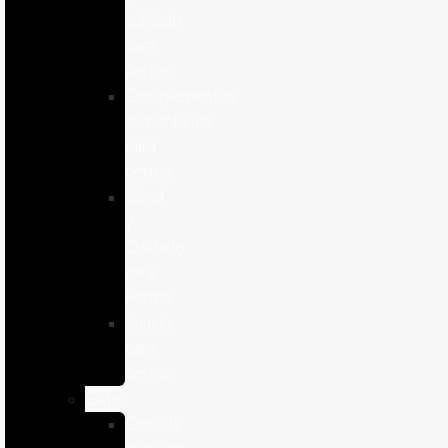
cuidado
para
perros
Complementos
alimenticios
para
perros
Salud
y
Cuidado
para
Perros
Snacks
para
perros
Gatos
Comida