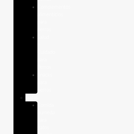
Complementos
alimenticios
para
perros
Salud
y
Cuidado
para
Perros
Snacks
para
perros
Gatos
Comida
humeda
para
gatos