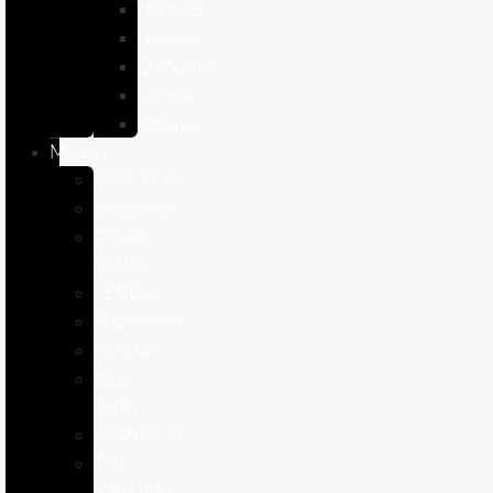
Hámster
Húrones
Chinchilla
Conejo
Cobaya
Marcas
APPETTYS
Bioiberica
DIBAQ
SENSE
LENDA
Pharmadiet
PURINA
Royal
Canin
STANGEST
THE
NATURAL