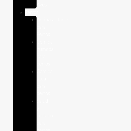
Aves
Perros
Antiparasitários
para
Perros
Comida
humeda
para
perros
Comida
seca
para
perros
Salud
y
cuidado
para
perros