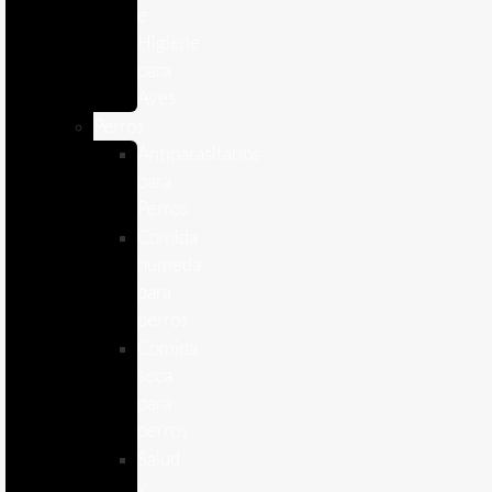
e
Higiene
para
Aves
Perros
Antiparasitários
para
Perros
Comida
humeda
para
perros
Comida
seca
para
perros
Salud
y