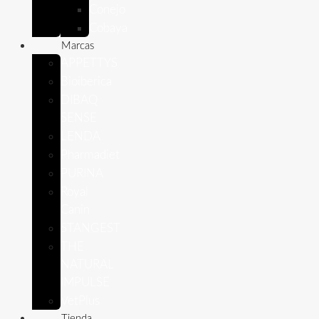
Conejo
Cobaya
Marcas
APPETTYS
Bioiberica
DIBAQ
SENSE
LENDA
Pharmadiet
PURINA
Royal
Canin
STANGEST
THE
NATURAL
IMPULSE
VetPlus
Tienda