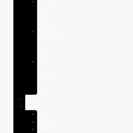
Comida
seca
para
gatos
Complementos
alimenticios
para
gatos
Salud
y
cuidado
para
gatos
Caballos
Roedores
Hámster
Húrones
Chinchilla