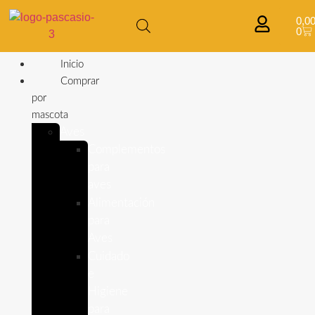
0,0
0
Inicio
Comprar
por
mascota
Aves
Complementos
para
aves
Alimentación
para
Aves
Cuidado
e
Higiene
para