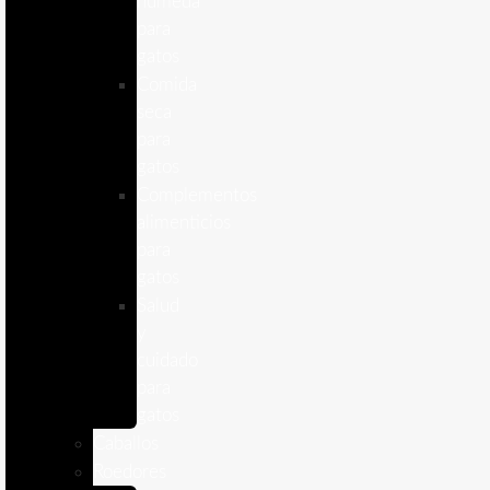
humeda
para
gatos
Comida
seca
para
gatos
Complementos
alimenticios
para
gatos
Salud
y
cuidado
para
gatos
Caballos
Roedores