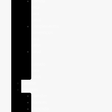
Comida
seca
para
gatos
Complementos
alimenticios
para
gatos
Salud
y
cuidado
para
gatos
Caballos
Roedores
Hámster
Húrones
Chinchilla