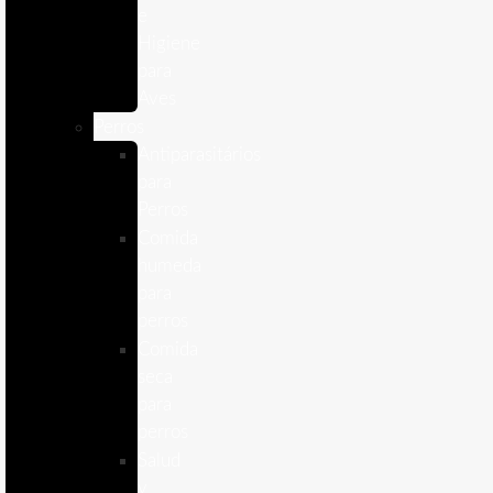
e
Higiene
para
Aves
Perros
Antiparasitários
para
Perros
Comida
humeda
para
perros
Comida
seca
para
perros
Salud
y