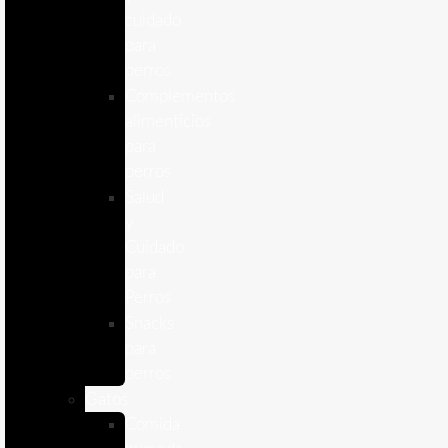
cuidado
para
perros
Complementos
alimenticios
para
perros
Salud
y
Cuidado
para
Perros
Snacks
para
perros
Gatos
Comida