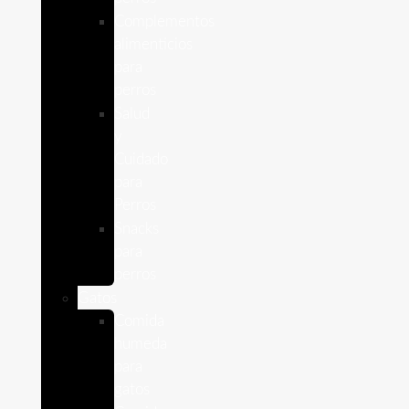
Complementos
alimenticios
para
perros
Salud
y
Cuidado
para
Perros
Snacks
para
perros
Gatos
Comida
humeda
para
gatos