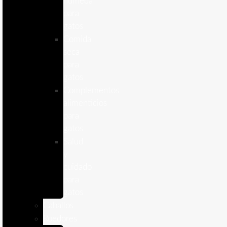
humeda
para
gatos
Comida
seca
para
gatos
Complementos
alimenticios
para
gatos
Salud
y
cuidado
para
gatos
Caballos
Roedores