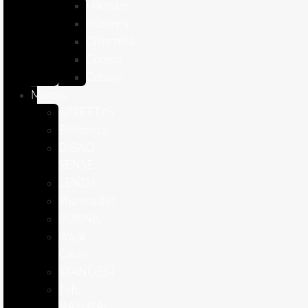
Hámster
Húrones
Chinchilla
Conejo
Cobaya
Marcas
APPETTYS
Bioiberica
DIBAQ
SENSE
LENDA
Pharmadiet
PURINA
Royal
Canin
STANGEST
THE
NATURAL