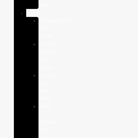
Aves
Perros
Antiparasitários
para
Perros
Comida
humeda
para
perros
Comida
seca
para
perros
Salud
y
cuidado
para
perros