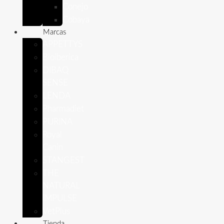
Conejo
Cobaya
Marcas
APPETTYS
Bioiberica
DIBAQ
SENSE
LENDA
Pharmadiet
PURINA
Royal
Canin
STANGEST
THE
NATURAL
IMPULSE
VetPlus
Tienda