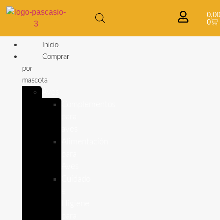
0,0
0
Inicio
Comprar
por
mascota
Aves
Complementos
para
aves
Alimentación
para
Aves
Cuidado
e
Higiene
para