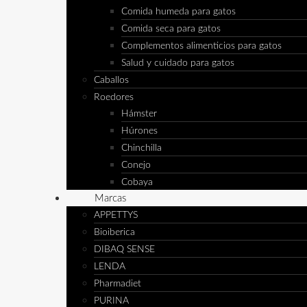
Comida humeda para gatos
Comida seca para gatos
Complementos alimenticios para gatos
Salud y cuidado para gatos
Caballos
Roedores
Hámster
Húrones
Chinchilla
Conejo
Cobaya
Marcas
APPETTYS
Bioiberica
DIBAQ SENSE
LENDA
Pharmadiet
PURINA