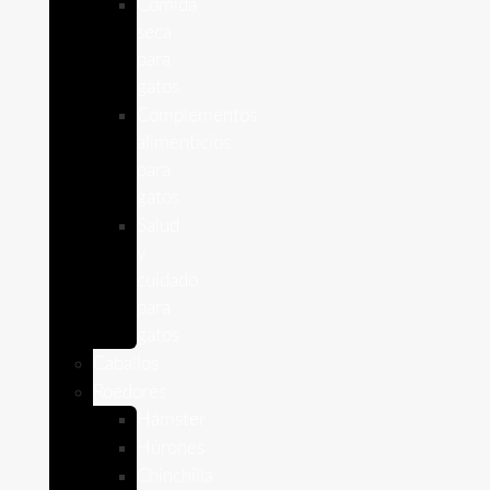
Comida
seca
para
gatos
Complementos
alimenticios
para
gatos
Salud
y
cuidado
para
gatos
Caballos
Roedores
Hámster
Húrones
Chinchilla