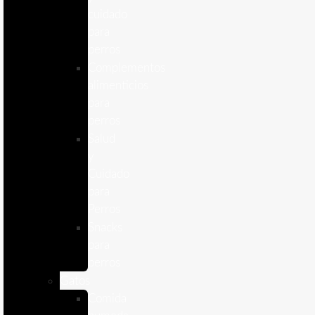
cuidado
para
perros
Complementos
alimenticios
para
perros
Salud
y
Cuidado
para
Perros
Snacks
para
perros
Gatos
Comida