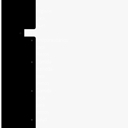
e
Higiene
para
Aves
Perros
Antiparasitários
para
Perros
Comida
humeda
para
perros
Comida
seca
para
perros
Salud
y