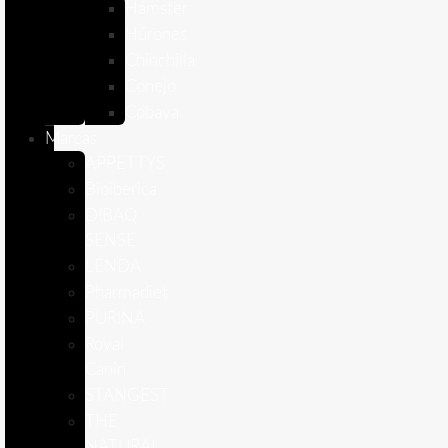
Hámster
Húrones
Chinchilla
Conejo
Cobaya
Marcas
APPETTYS
Bioiberica
DIBAQ
SENSE
LENDA
Pharmadiet
PURINA
Royal
Canin
STANGEST
THE
NATURAL