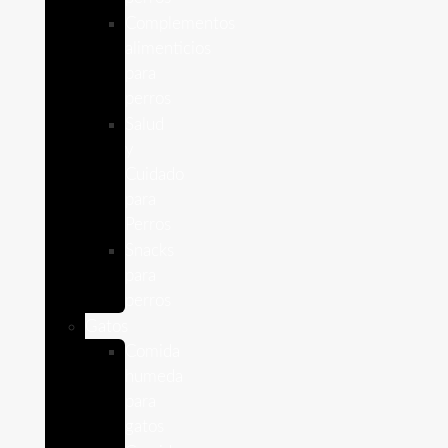
Complementos
alimenticios
para
perros
Salud
y
Cuidado
para
Perros
Snacks
para
perros
Gatos
Comida
humeda
para
gatos