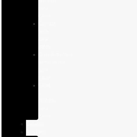
humeda
para
gatos
Comida
seca
para
gatos
Complementos
alimenticios
para
gatos
Salud
y
cuidado
para
gatos
Caballos
Roedores