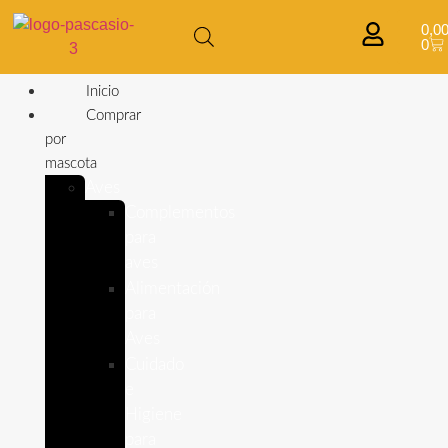
0,0
0
Inicio
Comprar
por
mascota
Aves
Complementos
para
aves
Alimentación
para
Aves
Cuidado
e
Higiene
para