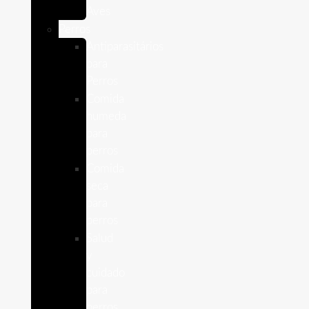
Aves
Perros
Antiparasitários
para
Perros
Comida
humeda
para
perros
Comida
seca
para
perros
Salud
y
cuidado
para
perros