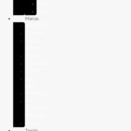
Conejo
Cobaya
Marcas
APPETTYS
Bioiberica
DIBAQ
SENSE
LENDA
Pharmadiet
PURINA
Royal
Canin
STANGEST
THE
NATURAL
IMPULSE
VetPlus
Tienda