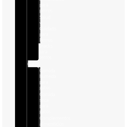
para
perros
Salud
y
Cuidado
para
Perros
Snacks
para
perros
Gatos
Comida
humeda
para
gatos
Comida
seca
para
gatos
Complementos
alimenticios