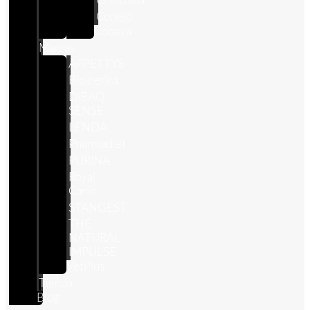
Chinchilla
Conejo
Cobaya
Marcas
APPETTYS
Bioiberica
DIBAQ
SENSE
LENDA
Pharmadiet
PURINA
Royal
Canin
STANGEST
THE
NATURAL
IMPULSE
VetPlus
Tienda
Blog