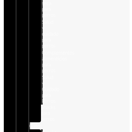
seca
para
perros
Salud
y
cuidado
para
perros
Complementos
alimenticios
para
perros
Salud
y
Cuidado
para
Perros
Snacks
para
perros
Gatos