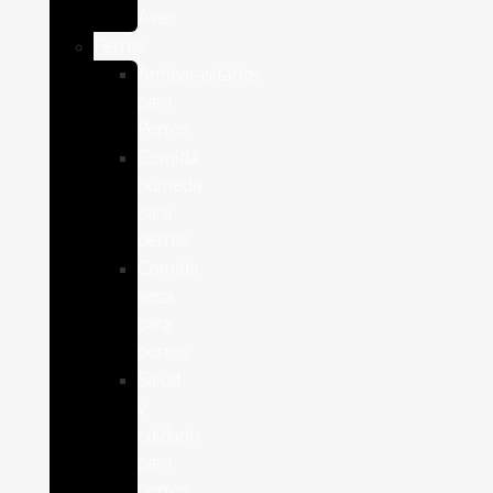
Aves
Perros
Antiparasitários
para
Perros
Comida
humeda
para
perros
Comida
seca
para
perros
Salud
y
cuidado
para
perros