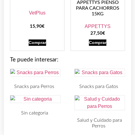
APPETTYS PIENSO
PARA CACHORROS
VetPlus
15KG
APPETTYS
15,90
€
27,50
€
Comprar
Comprar
Te puede interesar:
Snacks para Perros
Snacks para Gatos
(219)
(30)
Sin categoria
(4)
Salud y Cuidado para
Perros
(727)