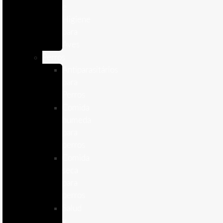
e
Higiene
para
Aves
Perros
Antiparasitários
para
Perros
Comida
humeda
para
perros
Comida
seca
para
perros
Salud
y