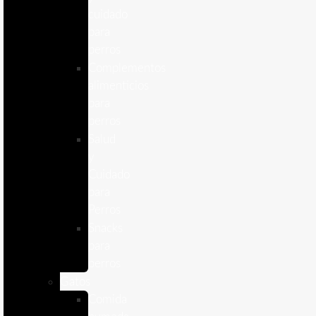
cuidado
para
perros
Complementos
alimenticios
para
perros
Salud
y
Cuidado
para
Perros
Snacks
para
perros
Gatos
Comida