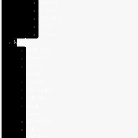
Hámster
Húrones
Chinchilla
Conejo
Cobaya
Marcas
APPETTYS
Bioiberica
DIBAQ
SENSE
LENDA
Pharmadiet
PURINA
Royal
Canin
STANGEST
THE
NATURAL