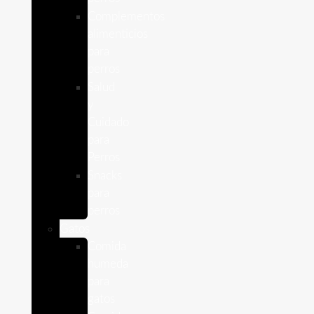
Complementos
alimenticios
para
perros
Salud
y
Cuidado
para
Perros
Snacks
para
perros
Gatos
Comida
humeda
para
gatos