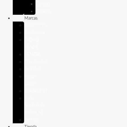
Conejo
Cobaya
Marcas
APPETTYS
Bioiberica
DIBAQ
SENSE
LENDA
Pharmadiet
PURINA
Royal
Canin
STANGEST
THE
NATURAL
IMPULSE
VetPlus
Tienda