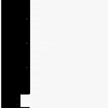
humeda
para
gatos
Comida
seca
para
gatos
Complementos
alimenticios
para
gatos
Salud
y
cuidado
para
gatos
Caballos
Roedores