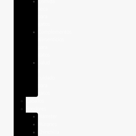
Comida
seca
para
gatos
Complementos
alimenticios
para
gatos
Salud
y
cuidado
para
gatos
Caballos
Roedores
Hámster
Húrones
Chinchilla