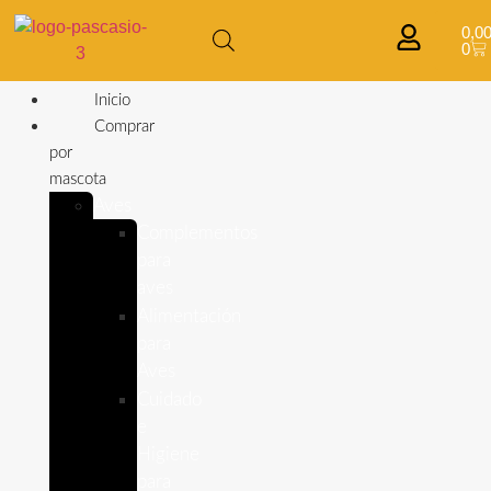
0,0
0
Inicio
Comprar
por
mascota
Aves
Complementos
para
aves
Alimentación
para
Aves
Cuidado
e
Higiene
para