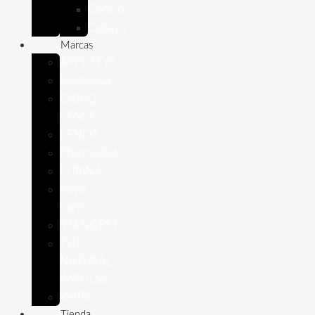
Conejo
Cobaya
Marcas
APPETTYS
Bioiberica
DIBAQ
SENSE
LENDA
Pharmadiet
PURINA
Royal
Canin
STANGEST
THE
NATURAL
IMPULSE
VetPlus
Tienda