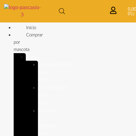
0,0
0
Inicio
Comprar
por
mascota
Aves
Complementos
para
aves
Alimentación
para
Aves
Cuidado
e
Higiene
para