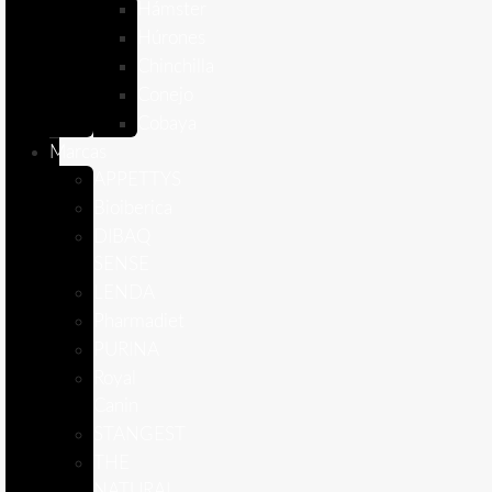
Hámster
Húrones
Chinchilla
Conejo
Cobaya
Marcas
APPETTYS
Bioiberica
DIBAQ
SENSE
LENDA
Pharmadiet
PURINA
Royal
Canin
STANGEST
THE
NATURAL