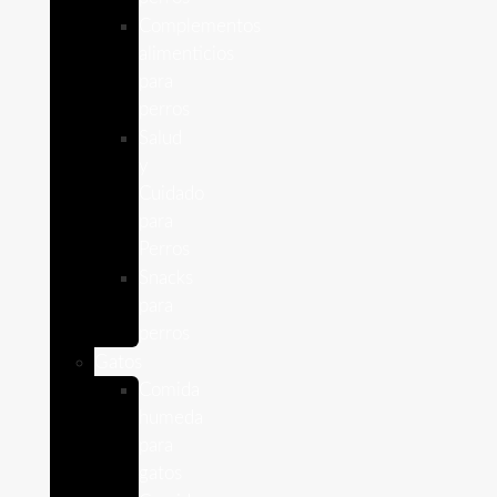
Complementos
alimenticios
para
perros
Salud
y
Cuidado
para
Perros
Snacks
para
perros
Gatos
Comida
humeda
para
gatos