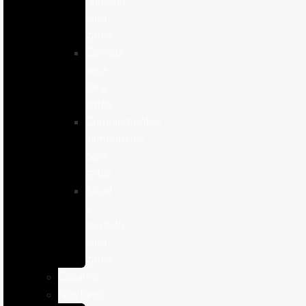
humeda
para
gatos
Comida
seca
para
gatos
Complementos
alimenticios
para
gatos
Salud
y
cuidado
para
gatos
Caballos
Roedores