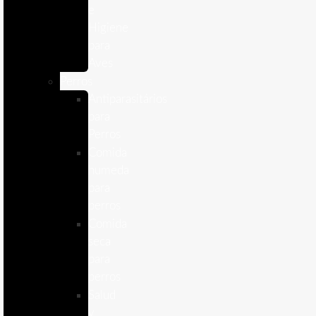
e
Higiene
para
Aves
Perros
Antiparasitários
para
Perros
Comida
humeda
para
perros
Comida
seca
para
perros
Salud
y