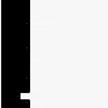
cuidado
para
perros
Complementos
alimenticios
para
perros
Salud
y
Cuidado
para
Perros
Snacks
para
perros
Gatos
Comida