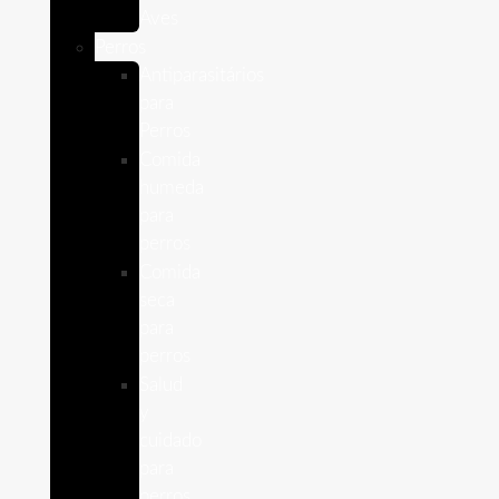
Aves
Perros
Antiparasitários
para
Perros
Comida
humeda
para
perros
Comida
seca
para
perros
Salud
y
cuidado
para
perros