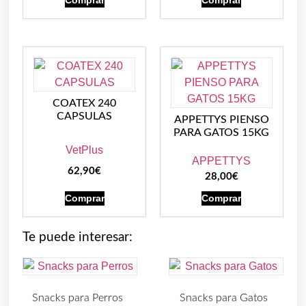
Comprar
Comprar
COATEX 240
CAPSULAS
APPETTYS PIENSO
PARA GATOS 15KG
VetPlus
APPETTYS
62,90
€
28,00
€
Comprar
Comprar
Te puede interesar:
Snacks para Perros
Snacks para Gatos
(219)
(30)