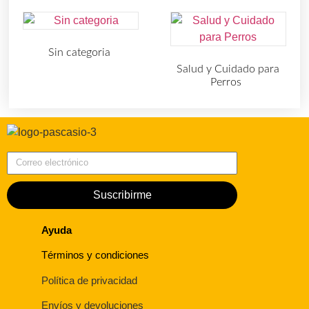
Sin categoria
(4)
Salud y Cuidado para
Perros
(727)
Correo electrónico
Suscribirme
Ayuda
Términos y condiciones
Política de privacidad
Envíos y devoluciones