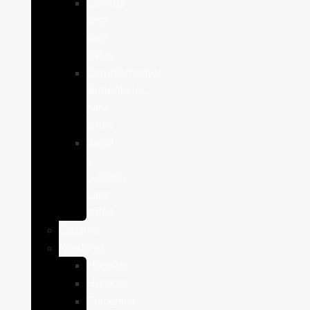
Comida
seca
para
gatos
Complementos
alimenticios
para
gatos
Salud
y
cuidado
para
gatos
Caballos
Roedores
Hámster
Húrones
Chinchilla