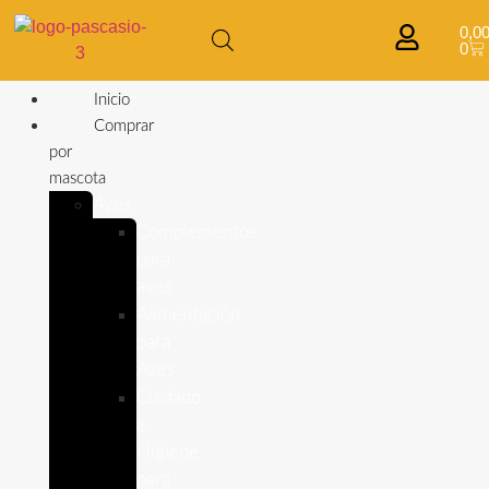
0,0
0
Inicio
Comprar
por
mascota
Aves
Complementos
para
aves
Alimentación
para
Aves
Cuidado
e
Higiene
para