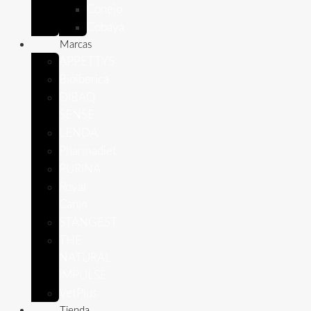
Conejo
Cobaya
Marcas
APPETTYS
Bioiberica
DIBAQ
SENSE
LENDA
Pharmadiet
PURINA
Royal
Canin
STANGEST
THE
NATURAL
IMPULSE
VetPlus
Tienda