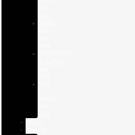
humeda
para
gatos
Comida
seca
para
gatos
Complementos
alimenticios
para
gatos
Salud
y
cuidado
para
gatos
Caballos
Roedores