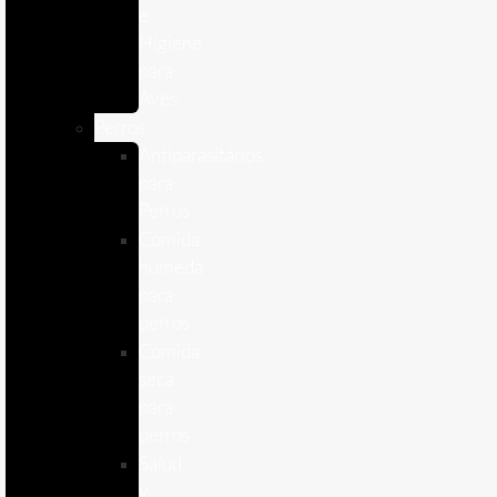
e
Higiene
para
Aves
Perros
Antiparasitários
para
Perros
Comida
humeda
para
perros
Comida
seca
para
perros
Salud
y