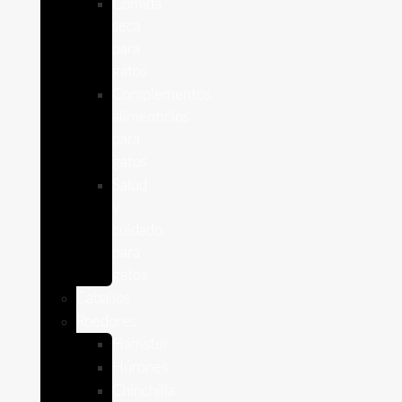
Comida
seca
para
gatos
Complementos
alimenticios
para
gatos
Salud
y
cuidado
para
gatos
Caballos
Roedores
Hámster
Húrones
Chinchilla