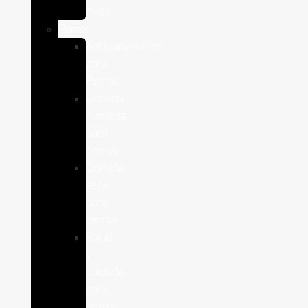
Aves
Perros
Antiparasitários
para
Perros
Comida
humeda
para
perros
Comida
seca
para
perros
Salud
y
cuidado
para
perros