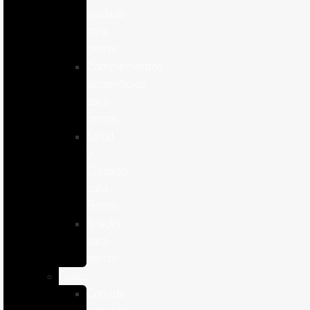
cuidado
para
perros
Complementos
alimenticios
para
perros
Salud
y
Cuidado
para
Perros
Snacks
para
perros
Gatos
Comida