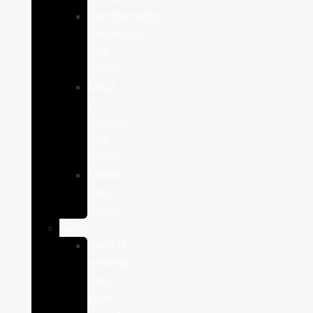
Complementos
alimenticios
para
perros
Salud
y
Cuidado
para
Perros
Snacks
para
perros
Gatos
Comida
humeda
para
gatos