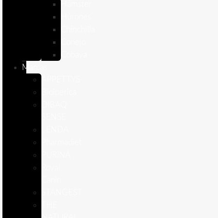
Hámster
Húrones
Chinchilla
Conejo
Cobaya
Marcas
APPETTYS
Bioiberica
DIBAQ
SENSE
LENDA
Pharmadiet
PURINA
Royal
Canin
STANGEST
THE
NATURAL