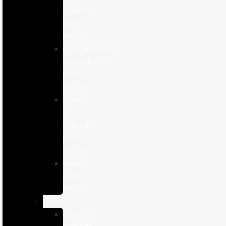
cuidado
para
perros
Complementos
alimenticios
para
perros
Salud
y
Cuidado
para
Perros
Snacks
para
perros
Gatos
Comida