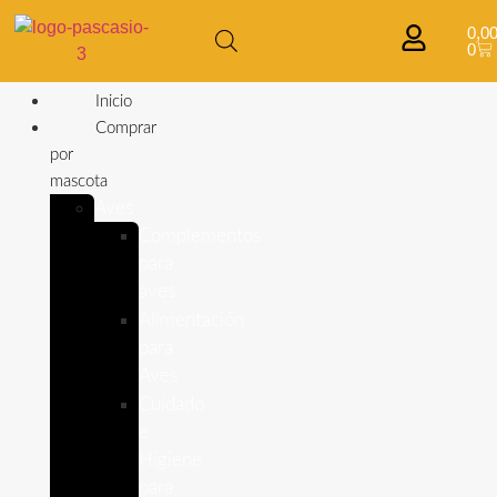
0,0
0
Inicio
Comprar
por
mascota
Aves
Complementos
para
aves
Alimentación
para
Aves
Cuidado
e
Higiene
para