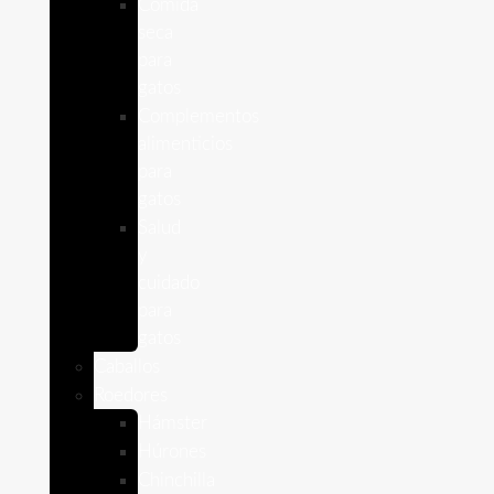
Comida
seca
para
gatos
Complementos
alimenticios
para
gatos
Salud
y
cuidado
para
gatos
Caballos
Roedores
Hámster
Húrones
Chinchilla