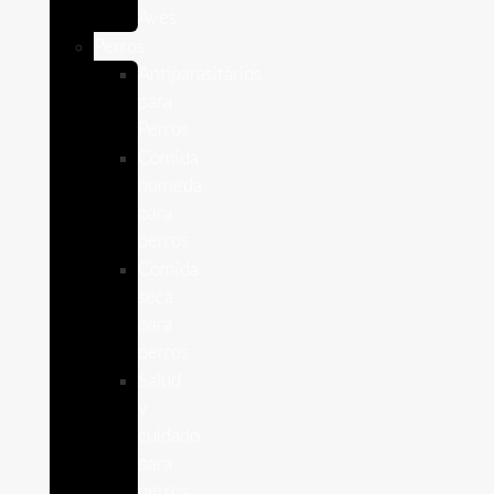
Aves
Perros
Antiparasitários
para
Perros
Comida
humeda
para
perros
Comida
seca
para
perros
Salud
y
cuidado
para
perros