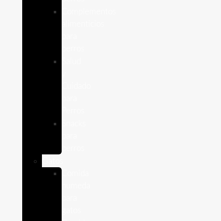
Complementos
alimenticios
para
perros
Salud
y
Cuidado
para
Perros
Snacks
para
perros
Gatos
Comida
humeda
para
gatos