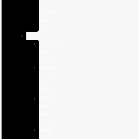
e
Higiene
para
Aves
Perros
Antiparasitários
para
Perros
Comida
humeda
para
perros
Comida
seca
para
perros
Salud
y