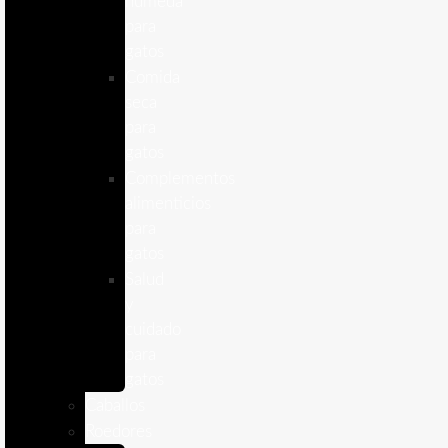
humeda
para
gatos
Comida
seca
para
gatos
Complementos
alimenticios
para
gatos
Salud
y
cuidado
para
gatos
Caballos
Roedores