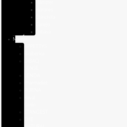
Hámster
Húrones
Chinchilla
Conejo
Cobaya
Marcas
APPETTYS
Bioiberica
DIBAQ
SENSE
LENDA
Pharmadiet
PURINA
Royal
Canin
STANGEST
THE
NATURAL