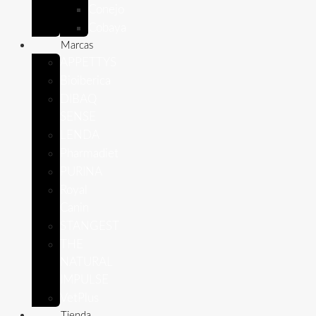
Conejo
Cobaya
Marcas
APPETTYS
Bioiberica
DIBAQ
SENSE
LENDA
Pharmadiet
PURINA
Royal
Canin
STANGEST
THE
NATURAL
IMPULSE
VetPlus
Tienda