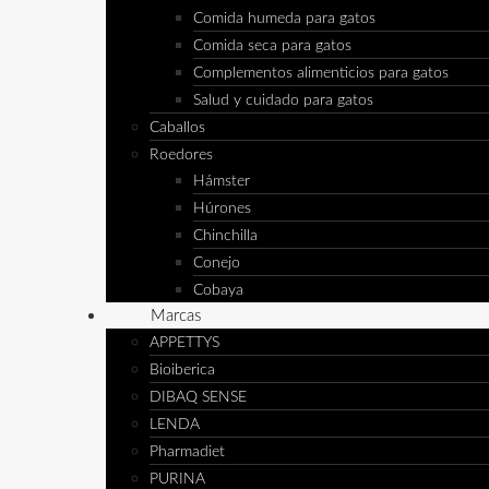
Comida humeda para gatos
Comida seca para gatos
Complementos alimenticios para gatos
Salud y cuidado para gatos
Caballos
Roedores
Hámster
Húrones
Chinchilla
Conejo
Cobaya
Marcas
APPETTYS
Bioiberica
DIBAQ SENSE
LENDA
Pharmadiet
PURINA