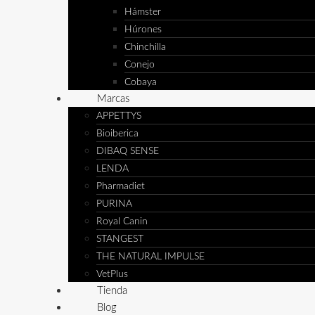
Hámster
Húrones
Chinchilla
Conejo
Cobaya
Marcas
APPETTYS
Bioiberica
DIBAQ SENSE
LENDA
Pharmadiet
PURINA
Royal Canin
STANGEST
THE NATURAL IMPULSE
VetPlus
Tienda
Blog