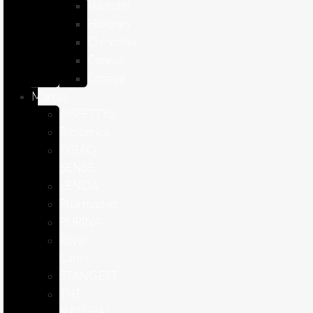
Hámster
Húrones
Chinchilla
Conejo
Cobaya
Marcas
APPETTYS
Bioiberica
DIBAQ
SENSE
LENDA
Pharmadiet
PURINA
Royal
Canin
STANGEST
THE
NATURAL