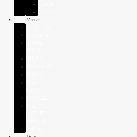
Conejo
Cobaya
Marcas
APPETTYS
Bioiberica
DIBAQ
SENSE
LENDA
Pharmadiet
PURINA
Royal
Canin
STANGEST
THE
NATURAL
IMPULSE
VetPlus
Tienda