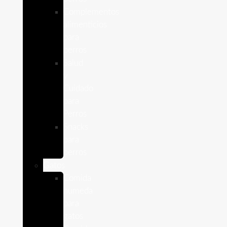
Complementos
alimenticios
para
perros
Salud
y
Cuidado
para
Perros
Snacks
para
perros
Gatos
Comida
humeda
para
gatos