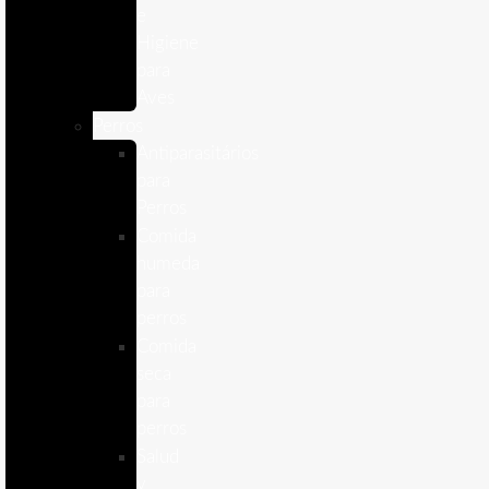
e
Higiene
para
Aves
Perros
Antiparasitários
para
Perros
Comida
humeda
para
perros
Comida
seca
para
perros
Salud
y