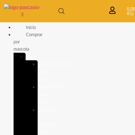
0,0
0
Inicio
Comprar
por
mascota
Aves
Complementos
para
aves
Alimentación
para
Aves
Cuidado
e
Higiene
para