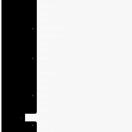
cuidado
para
perros
Complementos
alimenticios
para
perros
Salud
y
Cuidado
para
Perros
Snacks
para
perros
Gatos
Comida