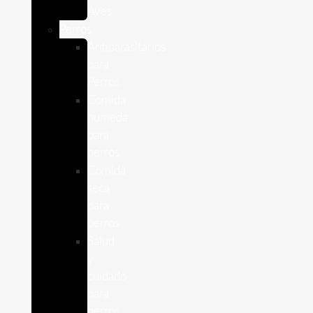
Aves
Perros
Antiparasitários
para
Perros
Comida
humeda
para
perros
Comida
seca
para
perros
Salud
y
cuidado
para
perros