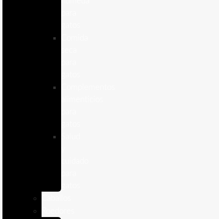
humeda
para
gatos
Comida
seca
para
gatos
Complementos
alimenticios
para
gatos
Salud
y
cuidado
para
gatos
Caballos
Roedores