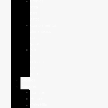
Comida
seca
para
gatos
Complementos
alimenticios
para
gatos
Salud
y
cuidado
para
gatos
Caballos
Roedores
Hámster
Húrones
Chinchilla