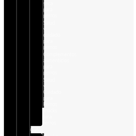
seca
para
perros
Salud
y
cuidado
para
perros
Complementos
alimenticios
para
perros
Salud
y
Cuidado
para
Perros
Snacks
para
perros
Gatos