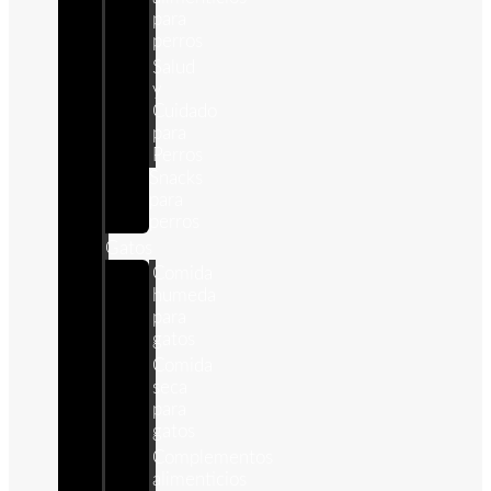
para
perros
Salud
y
Cuidado
para
Perros
Snacks
para
perros
Gatos
Comida
humeda
para
gatos
Comida
seca
para
gatos
Complementos
alimenticios