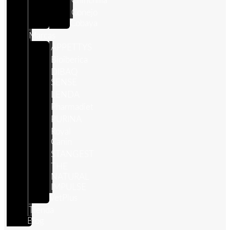
Chinchilla
Conejo
Cobaya
Marcas
APPETTYS
Bioiberica
DIBAQ
SENSE
LENDA
Pharmadiet
PURINA
Royal
Canin
STANGEST
THE
NATURAL
IMPULSE
VetPlus
Tienda
Blog