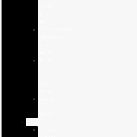
cuidado
para
perros
Complementos
alimenticios
para
perros
Salud
y
Cuidado
para
Perros
Snacks
para
perros
Gatos
Comida