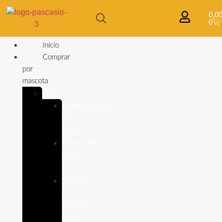
0,0
0
Inicio
Comprar
por
mascota
Aves
Complementos
para
aves
Alimentación
para
Aves
Cuidado
e
Higiene
para