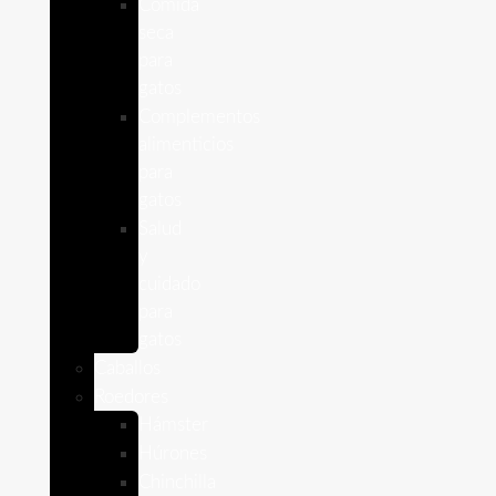
Comida
seca
para
gatos
Complementos
alimenticios
para
gatos
Salud
y
cuidado
para
gatos
Caballos
Roedores
Hámster
Húrones
Chinchilla