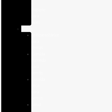
e
Higiene
para
Aves
Perros
Antiparasitários
para
Perros
Comida
humeda
para
perros
Comida
seca
para
perros
Salud
y