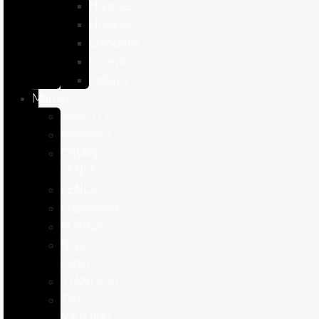
Hámster
Húrones
Chinchilla
Conejo
Cobaya
Marcas
APPETTYS
Bioiberica
DIBAQ
SENSE
LENDA
Pharmadiet
PURINA
Royal
Canin
STANGEST
THE
NATURAL