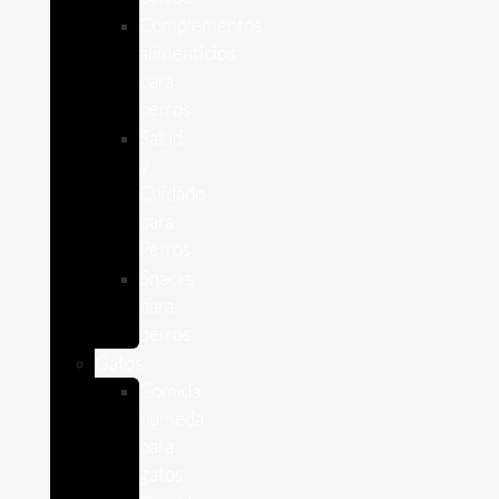
Complementos
alimenticios
para
perros
Salud
y
Cuidado
para
Perros
Snacks
para
perros
Gatos
Comida
humeda
para
gatos