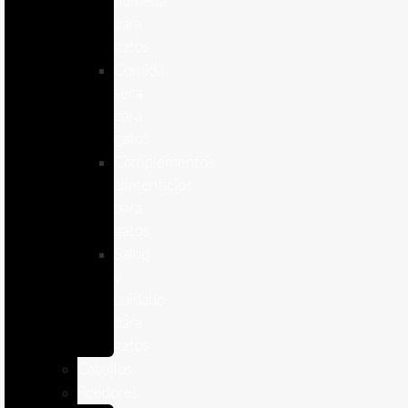
humeda
para
gatos
Comida
seca
para
gatos
Complementos
alimenticios
para
gatos
Salud
y
cuidado
para
gatos
Caballos
Roedores