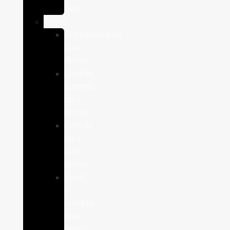
Aves
Perros
Antiparasitários
para
Perros
Comida
humeda
para
perros
Comida
seca
para
perros
Salud
y
cuidado
para
perros