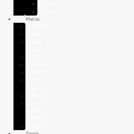
Conejo
Cobaya
Marcas
APPETTYS
Bioiberica
DIBAQ
SENSE
LENDA
Pharmadiet
PURINA
Royal
Canin
STANGEST
THE
NATURAL
IMPULSE
VetPlus
Tienda