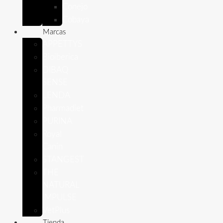
Conejo
Cobaya
Marcas
APPETTYS
Bioiberica
DIBAQ
SENSE
LENDA
Pharmadiet
PURINA
Royal
Canin
STANGEST
THE
NATURAL
IMPULSE
VetPlus
Tienda