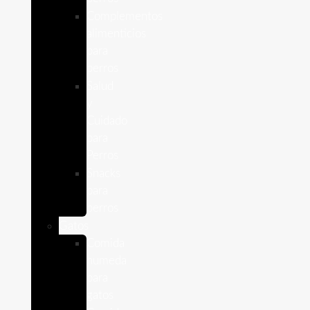
Complementos
alimenticios
para
perros
Salud
y
Cuidado
para
Perros
Snacks
para
perros
Gatos
Comida
humeda
para
gatos