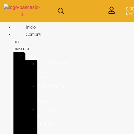
0,0
0
Inicio
Comprar
por
mascota
Aves
Complementos
para
aves
Alimentación
para
Aves
Cuidado
e
Higiene
para