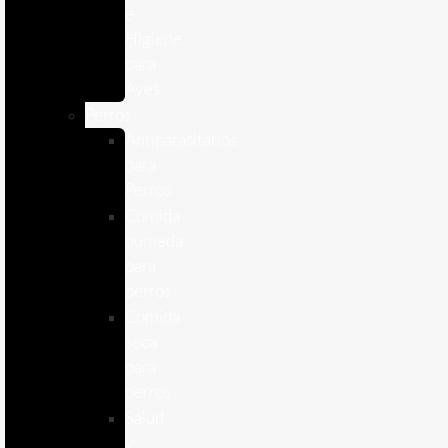
e
Higiene
para
Aves
Perros
Antiparasitários
para
Perros
Comida
humeda
para
perros
Comida
seca
para
perros
Salud
y