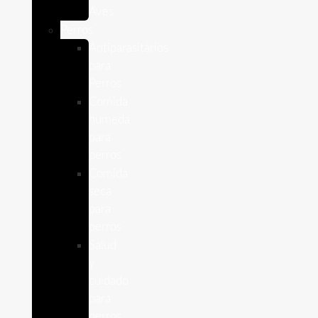
Aves
Perros
Antiparasitários
para
Perros
Comida
humeda
para
perros
Comida
seca
para
perros
Salud
y
cuidado
para
perros