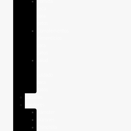
Comida
seca
para
gatos
Complementos
alimenticios
para
gatos
Salud
y
cuidado
para
gatos
Caballos
Roedores
Hámster
Húrones
Chinchilla