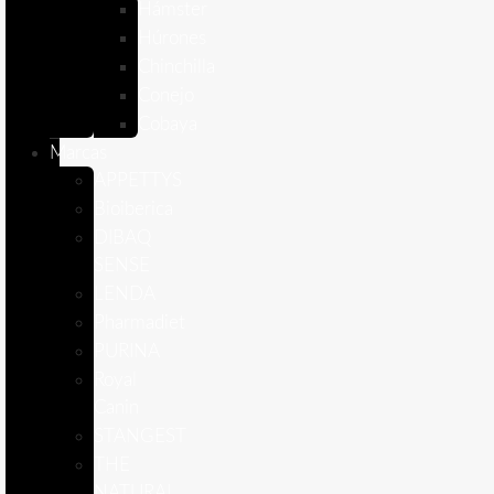
Hámster
Húrones
Chinchilla
Conejo
Cobaya
Marcas
APPETTYS
Bioiberica
DIBAQ
SENSE
LENDA
Pharmadiet
PURINA
Royal
Canin
STANGEST
THE
NATURAL