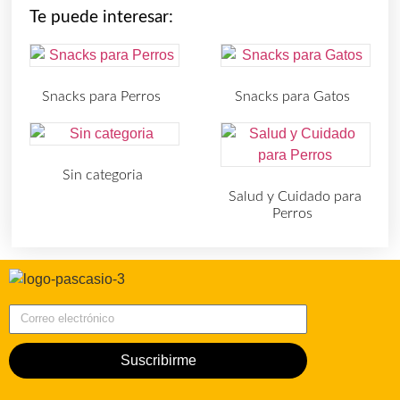
Te puede interesar:
Snacks para Perros
Snacks para Gatos
(219)
(30)
Sin categoria
(4)
Salud y Cuidado para
Perros
(727)
Correo electrónico
Suscribirme