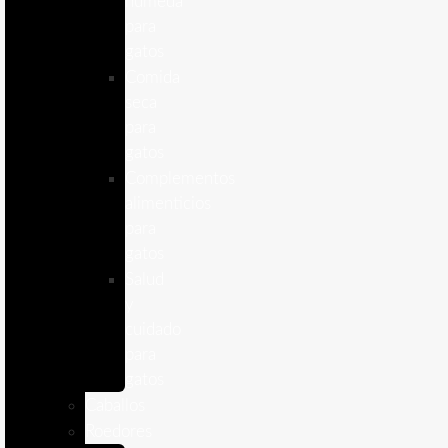
humeda
para
gatos
Comida
seca
para
gatos
Complementos
alimenticios
para
gatos
Salud
y
cuidado
para
gatos
Caballos
Roedores