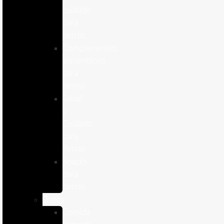
cuidado
para
perros
Complementos
alimenticios
para
perros
Salud
y
Cuidado
para
Perros
Snacks
para
perros
Gatos
Comida