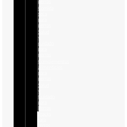
perros
Comida
seca
para
perros
Salud
y
cuidado
para
perros
Complementos
alimenticios
para
perros
Salud
y
Cuidado
para
Perros
Snacks
para
perros