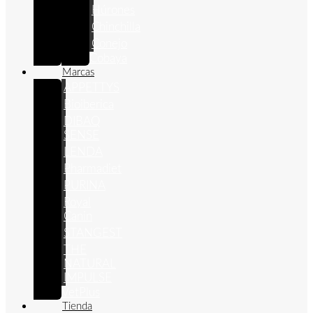
Húrones
Chinchilla
Conejo
Cobaya
Marcas
APPETTYS
Bioiberica
DIBAQ
SENSE
LENDA
Pharmadiet
PURINA
Royal
Canin
STANGEST
THE
NATURAL
IMPULSE
VetPlus
Tienda