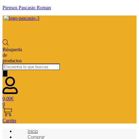
Piensos Pascasio Roman
Búsqueda
de
productos
0,00
€
0
Carrito
Inicio
Comprar