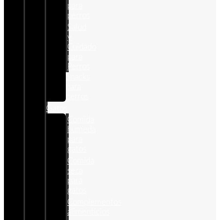
para
perros
Salud
y
Cuidado
para
Perros
Snacks
para
perros
Gatos
Comida
humeda
para
gatos
Comida
seca
para
gatos
Complementos
alimenticios