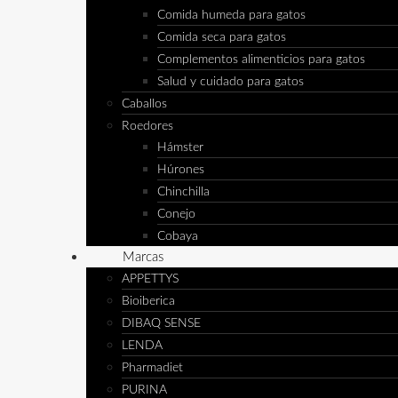
Comida humeda para gatos
Comida seca para gatos
Complementos alimenticios para gatos
Salud y cuidado para gatos
Caballos
Roedores
Hámster
Húrones
Chinchilla
Conejo
Cobaya
Marcas
APPETTYS
Bioiberica
DIBAQ SENSE
LENDA
Pharmadiet
PURINA