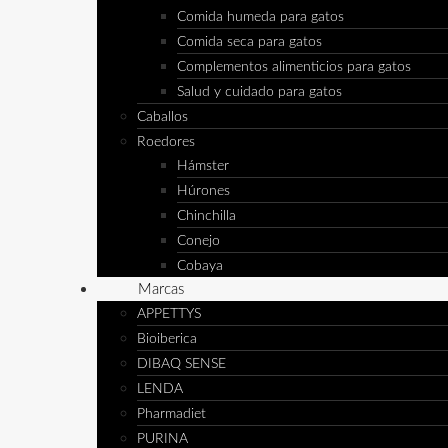
Comida humeda para gatos
Comida seca para gatos
Complementos alimenticios para gatos
Salud y cuidado para gatos
Caballos
Roedores
Hámster
Húrones
Chinchilla
Conejo
Cobaya
Marcas
APPETTYS
Bioiberica
DIBAQ SENSE
LENDA
Pharmadiet
PURINA