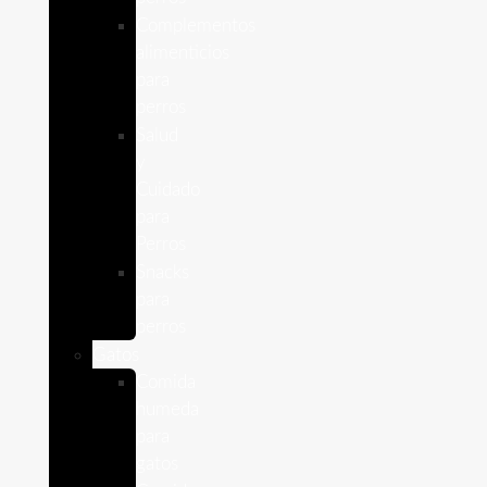
Complementos
alimenticios
para
perros
Salud
y
Cuidado
para
Perros
Snacks
para
perros
Gatos
Comida
humeda
para
gatos