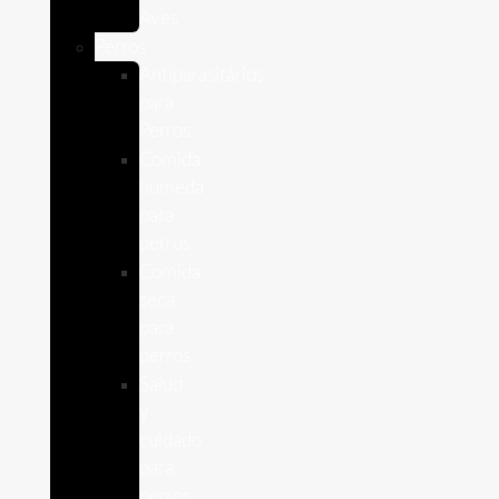
Aves
Perros
Antiparasitários
para
Perros
Comida
humeda
para
perros
Comida
seca
para
perros
Salud
y
cuidado
para
perros