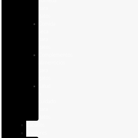
humeda
para
gatos
Comida
seca
para
gatos
Complementos
alimenticios
para
gatos
Salud
y
cuidado
para
gatos
Caballos
Roedores