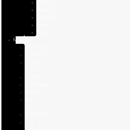
Hámster
Húrones
Chinchilla
Conejo
Cobaya
Marcas
APPETTYS
Bioiberica
DIBAQ
SENSE
LENDA
Pharmadiet
PURINA
Royal
Canin
STANGEST
THE
NATURAL