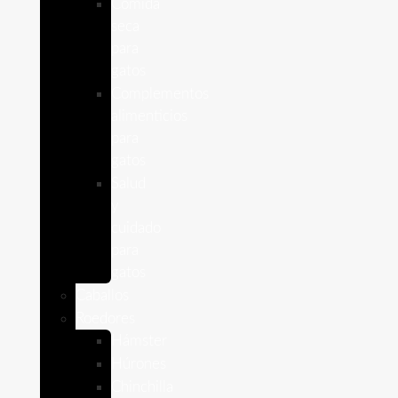
Comida
seca
para
gatos
Complementos
alimenticios
para
gatos
Salud
y
cuidado
para
gatos
Caballos
Roedores
Hámster
Húrones
Chinchilla