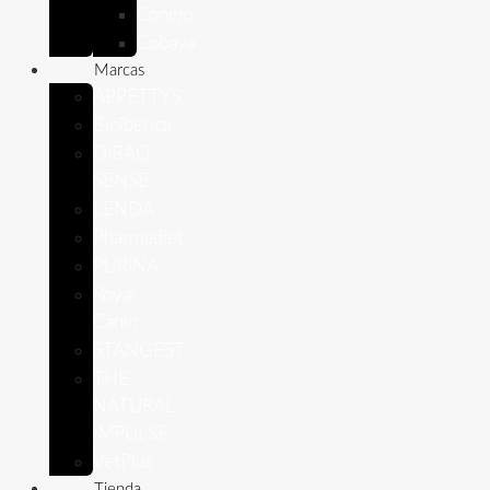
Conejo
Cobaya
Marcas
APPETTYS
Bioiberica
DIBAQ
SENSE
LENDA
Pharmadiet
PURINA
Royal
Canin
STANGEST
THE
NATURAL
IMPULSE
VetPlus
Tienda