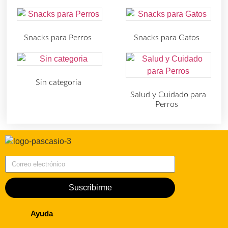
Snacks para Perros
Snacks para Gatos
(219)
(30)
Sin categoria
(4)
Salud y Cuidado para
Perros
(727)
Correo electrónico
Suscribirme
Ayuda