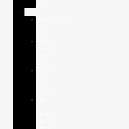
Aves
Perros
Antiparasitários
para
Perros
Comida
humeda
para
perros
Comida
seca
para
perros
Salud
y
cuidado
para
perros