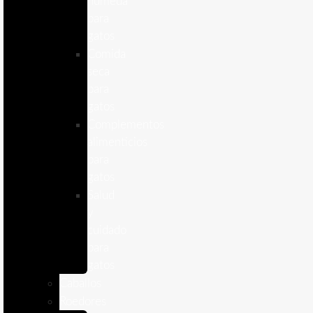
humeda
para
gatos
Comida
seca
para
gatos
Complementos
alimenticios
para
gatos
Salud
y
cuidado
para
gatos
Caballos
Roedores