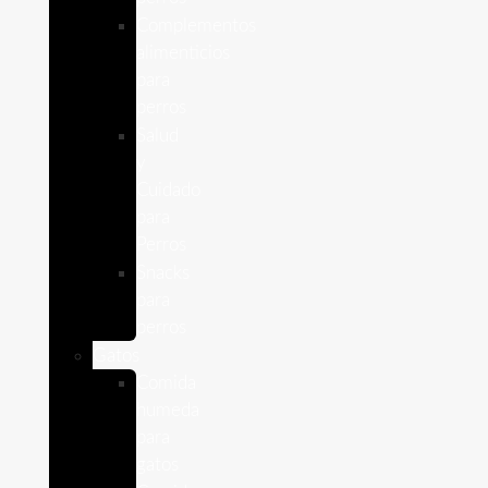
Complementos
alimenticios
para
perros
Salud
y
Cuidado
para
Perros
Snacks
para
perros
Gatos
Comida
humeda
para
gatos