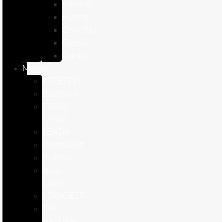
Hámster
Húrones
Chinchilla
Conejo
Cobaya
Marcas
APPETTYS
Bioiberica
DIBAQ
SENSE
LENDA
Pharmadiet
PURINA
Royal
Canin
STANGEST
THE
NATURAL