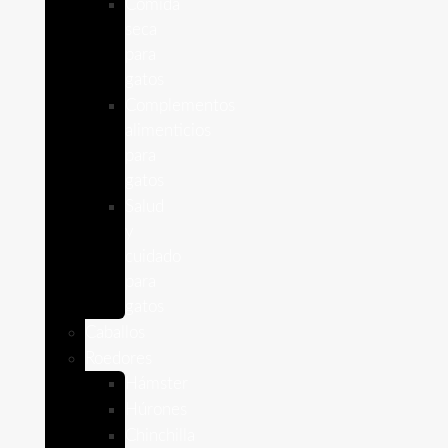
Comida
seca
para
gatos
Complementos
alimenticios
para
gatos
Salud
y
cuidado
para
gatos
Caballos
Roedores
Hámster
Húrones
Chinchilla