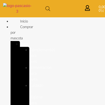
0,0
0
Inicio
Comprar
por
mascota
Aves
Complementos
para
aves
Alimentación
para
Aves
Cuidado
e
Higiene
para