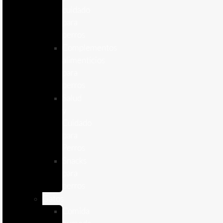
cuidado
para
perros
Complementos
alimenticios
para
perros
Salud
y
Cuidado
para
Perros
Snacks
para
perros
Gatos
Comida