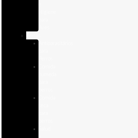
e
Higiene
para
Aves
Perros
Antiparasitários
para
Perros
Comida
humeda
para
perros
Comida
seca
para
perros
Salud
y