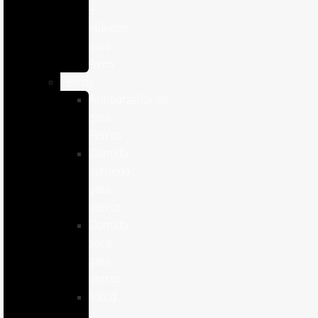
e
Higiene
para
Aves
Perros
Antiparasitários
para
Perros
Comida
humeda
para
perros
Comida
seca
para
perros
Salud
y