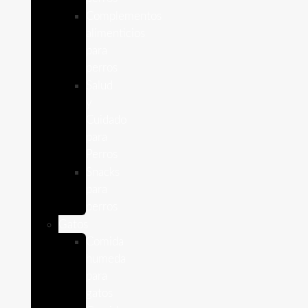
Complementos
alimenticios
para
perros
Salud
y
Cuidado
para
Perros
Snacks
para
perros
Gatos
Comida
humeda
para
gatos