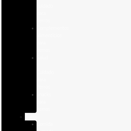
cuidado
para
perros
Complementos
alimenticios
para
perros
Salud
y
Cuidado
para
Perros
Snacks
para
perros
Gatos
Comida