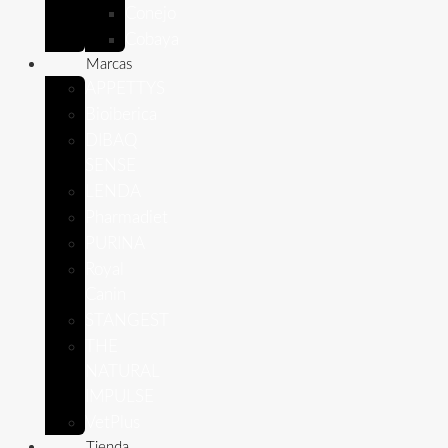
Conejo
Cobaya
Marcas
APPETTYS
Bioiberica
DIBAQ
SENSE
LENDA
Pharmadiet
PURINA
Royal
Canin
STANGEST
THE
NATURAL
IMPULSE
VetPlus
Tienda