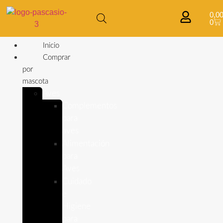
0,0
0
Inicio
Comprar
por
mascota
Aves
Complementos
para
aves
Alimentación
para
Aves
Cuidado
e
Higiene
para