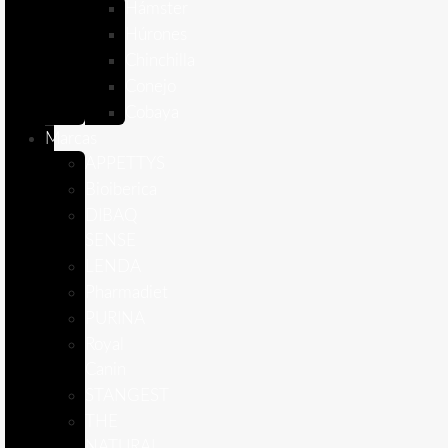
Hámster
Húrones
Chinchilla
Conejo
Cobaya
Marcas
APPETTYS
Bioiberica
DIBAQ
SENSE
LENDA
Pharmadiet
PURINA
Royal
Canin
STANGEST
THE
NATURAL