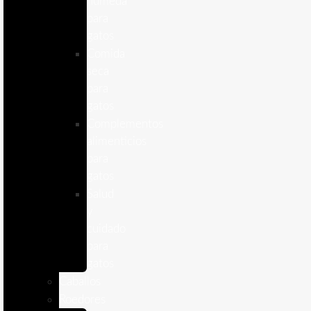
humeda
para
gatos
Comida
seca
para
gatos
Complementos
alimenticios
para
gatos
Salud
y
cuidado
para
gatos
Caballos
Roedores