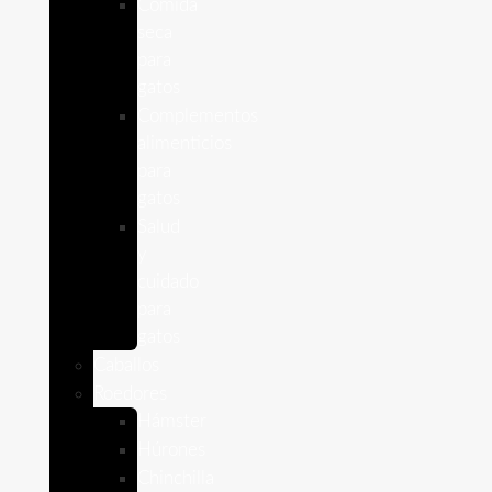
Comida
seca
para
gatos
Complementos
alimenticios
para
gatos
Salud
y
cuidado
para
gatos
Caballos
Roedores
Hámster
Húrones
Chinchilla