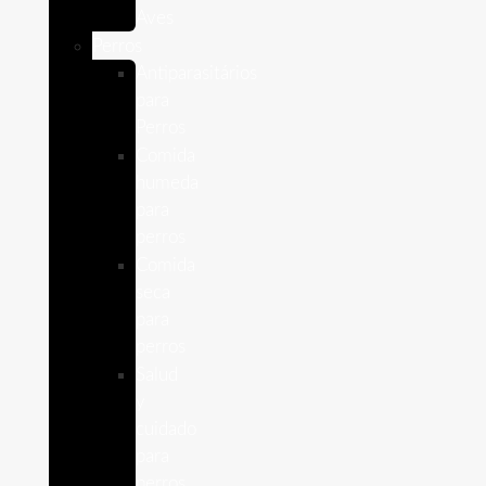
Aves
Perros
Antiparasitários
para
Perros
Comida
humeda
para
perros
Comida
seca
para
perros
Salud
y
cuidado
para
perros