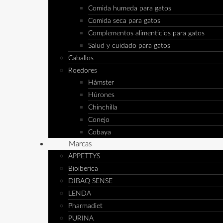
Comida humeda para gatos
Comida seca para gatos
Complementos alimenticios para gatos
Salud y cuidado para gatos
Caballos
Roedores
Hámster
Húrones
Chinchilla
Conejo
Cobaya
Marcas
APPETTYS
Bioiberica
DIBAQ SENSE
LENDA
Pharmadiet
PURINA