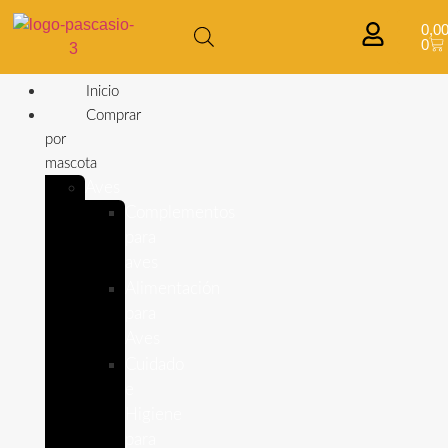
0,0
0
Inicio
Comprar
por
mascota
Aves
Complementos
para
aves
Alimentación
para
Aves
Cuidado
e
Higiene
para