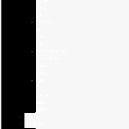
humeda
para
gatos
Comida
seca
para
gatos
Complementos
alimenticios
para
gatos
Salud
y
cuidado
para
gatos
Caballos
Roedores