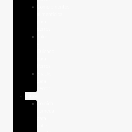
Complementos
alimenticios
para
perros
Salud
y
Cuidado
para
Perros
Snacks
para
perros
Gatos
Comida
humeda
para
gatos