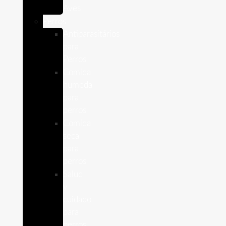
Aves
Perros
Antiparasitários
para
Perros
Comida
humeda
para
perros
Comida
seca
para
perros
Salud
y
cuidado
para
perros