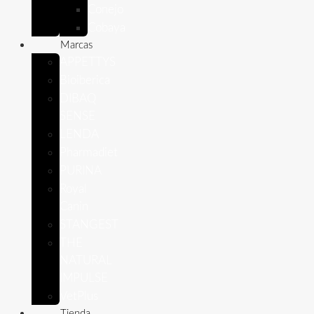
Conejo
Cobaya
Marcas
APPETTYS
Bioiberica
DIBAQ
SENSE
LENDA
Pharmadiet
PURINA
Royal
Canin
STANGEST
THE
NATURAL
IMPULSE
VetPlus
Tienda