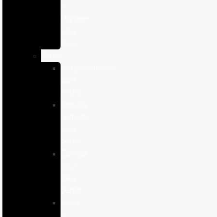
e
Higiene
para
Aves
Perros
Antiparasitários
para
Perros
Comida
humeda
para
perros
Comida
seca
para
perros
Salud
y