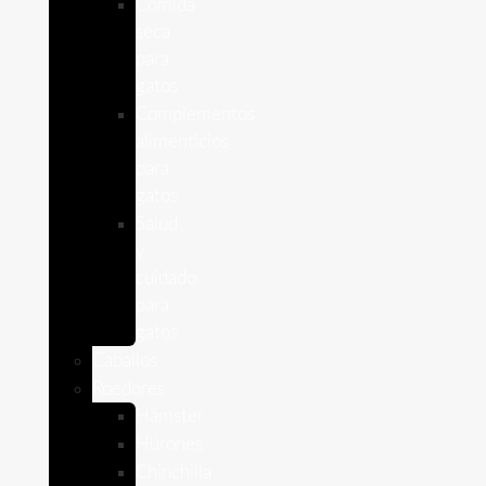
Comida
seca
para
gatos
Complementos
alimenticios
para
gatos
Salud
y
cuidado
para
gatos
Caballos
Roedores
Hámster
Húrones
Chinchilla