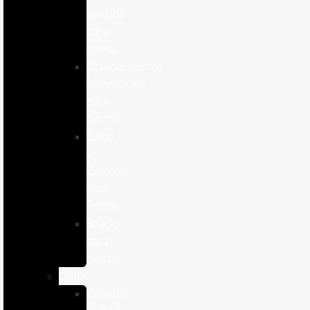
cuidado
para
perros
Complementos
alimenticios
para
perros
Salud
y
Cuidado
para
Perros
Snacks
para
perros
Gatos
Comida