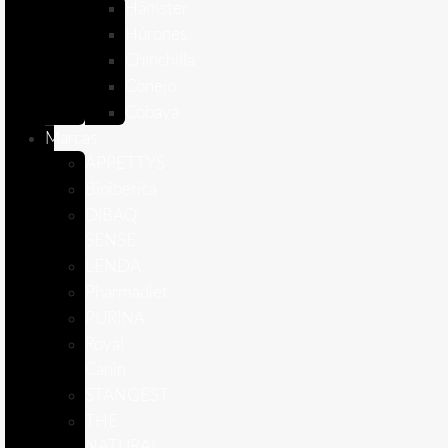
Hámster
Húrones
Chinchilla
Conejo
Cobaya
Marcas
APPETTYS
Bioiberica
DIBAQ
SENSE
LENDA
Pharmadiet
PURINA
Royal
Canin
STANGEST
THE
NATURAL