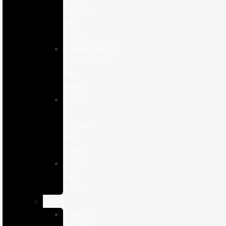
cuidado
para
perros
Complementos
alimenticios
para
perros
Salud
y
Cuidado
para
Perros
Snacks
para
perros
Gatos
Comida