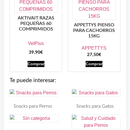
AKTIVAIT RAZAS
PEQUEÑAS 60
APPETTYS PIENSO
COMPRIMIDOS
PARA CACHORROS
15KG
VetPlus
APPETTYS
39,90
€
27,50
€
Comprar
Comprar
Te puede interesar:
Snacks para Perros
Snacks para Gatos
(219)
(30)