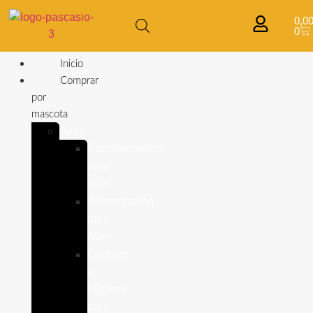
0,0
0
Inicio
Comprar
por
mascota
Aves
Complementos
para
aves
Alimentación
para
Aves
Cuidado
e
Higiene
para