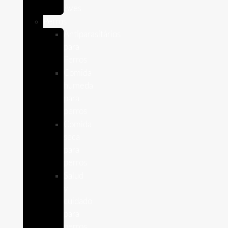
Aves
Perros
Antiparasitários
para
Perros
Comida
humeda
para
perros
Comida
seca
para
perros
Salud
y
cuidado
para
perros