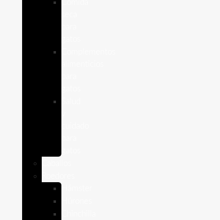
Comida
seca
para
gatos
Complementos
alimenticios
para
gatos
Salud
y
cuidado
para
gatos
Caballos
Roedores
Hámster
Húrones
Chinchilla