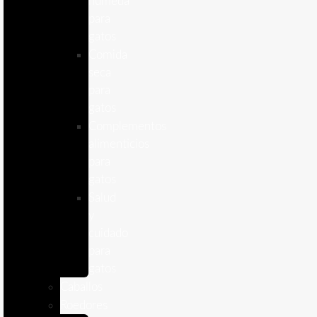
humeda
para
gatos
Comida
seca
para
gatos
Complementos
alimenticios
para
gatos
Salud
y
cuidado
para
gatos
Caballos
Roedores