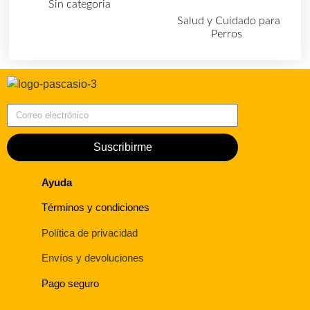
Sin categoria
(4)
Salud y Cuidado para
Perros
(727)
Correo electrónico
Suscribirme
Ayuda
Términos y condiciones
Política de privacidad
Envíos y devoluciones
Pago seguro