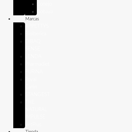
Conejo
Cobaya
Marcas
APPETTYS
Bioiberica
DIBAQ
SENSE
LENDA
Pharmadiet
PURINA
Royal
Canin
STANGEST
THE
NATURAL
IMPULSE
VetPlus
Tienda