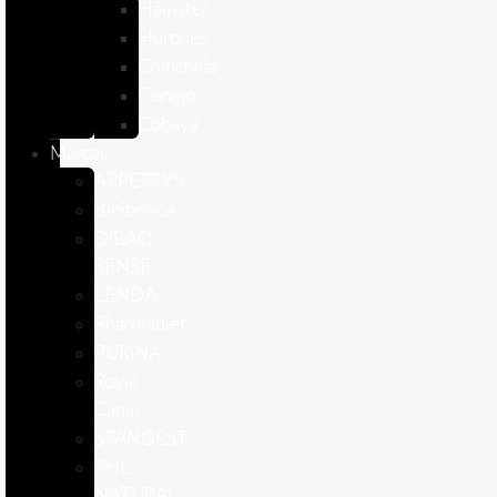
Hámster
Húrones
Chinchilla
Conejo
Cobaya
Marcas
APPETTYS
Bioiberica
DIBAQ
SENSE
LENDA
Pharmadiet
PURINA
Royal
Canin
STANGEST
THE
NATURAL