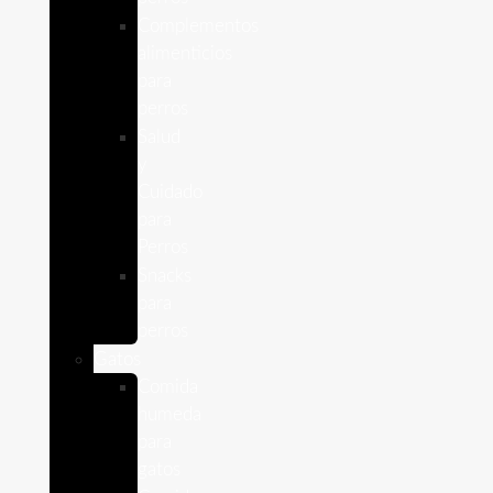
Complementos
alimenticios
para
perros
Salud
y
Cuidado
para
Perros
Snacks
para
perros
Gatos
Comida
humeda
para
gatos