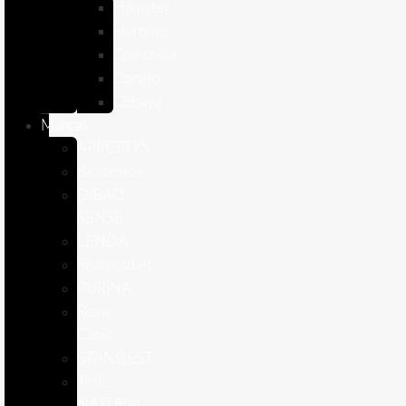
Hámster
Húrones
Chinchilla
Conejo
Cobaya
Marcas
APPETTYS
Bioiberica
DIBAQ
SENSE
LENDA
Pharmadiet
PURINA
Royal
Canin
STANGEST
THE
NATURAL