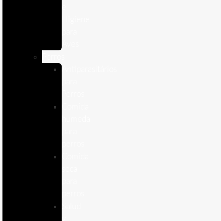
e
Higiene
para
Aves
Perros
Antiparasitários
para
Perros
Comida
humeda
para
perros
Comida
seca
para
perros
Salud
y