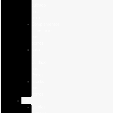
cuidado
para
perros
Complementos
alimenticios
para
perros
Salud
y
Cuidado
para
Perros
Snacks
para
perros
Gatos
Comida