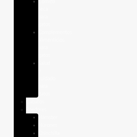
Comida
seca
para
gatos
Complementos
alimenticios
para
gatos
Salud
y
cuidado
para
gatos
Caballos
Roedores
Hámster
Húrones
Chinchilla