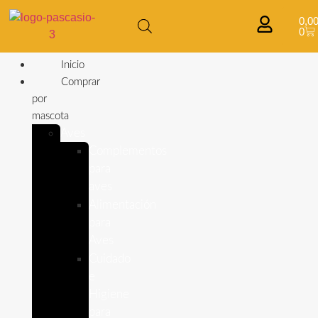
0,0
0
Inicio
Comprar
por
mascota
Aves
Complementos
para
aves
Alimentación
para
Aves
Cuidado
e
Higiene
para