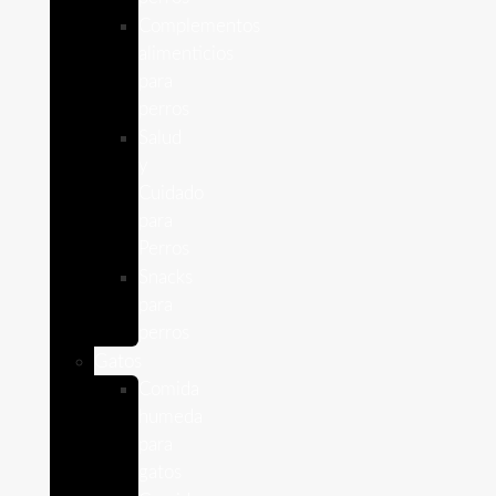
Complementos
alimenticios
para
perros
Salud
y
Cuidado
para
Perros
Snacks
para
perros
Gatos
Comida
humeda
para
gatos