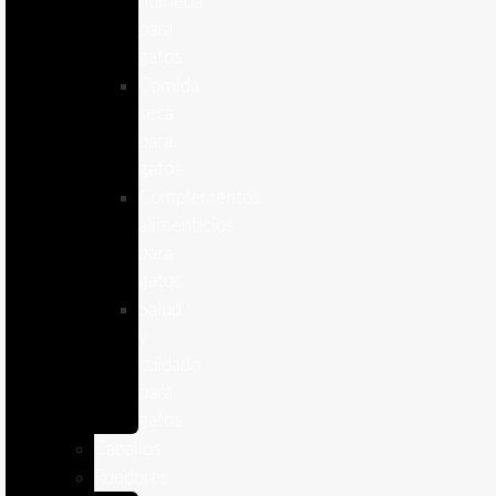
humeda
para
gatos
Comida
seca
para
gatos
Complementos
alimenticios
para
gatos
Salud
y
cuidado
para
gatos
Caballos
Roedores