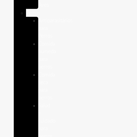
Aves
Perros
Antiparasitários
para
Perros
Comida
humeda
para
perros
Comida
seca
para
perros
Salud
y
cuidado
para
perros