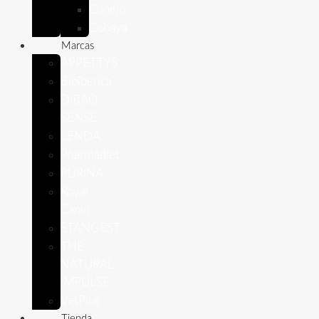
Conejo
Cobaya
Marcas
APPETTYS
Bioiberica
DIBAQ
SENSE
LENDA
Pharmadiet
PURINA
Royal
Canin
STANGEST
THE
NATURAL
IMPULSE
VetPlus
Tienda