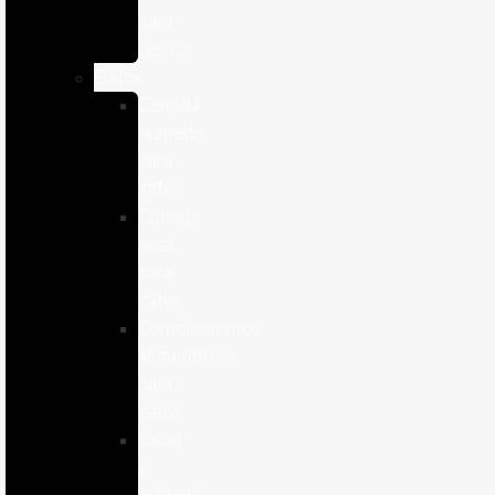
para
perros
Gatos
Comida
humeda
para
gatos
Comida
seca
para
gatos
Complementos
alimenticios
para
gatos
Salud
y