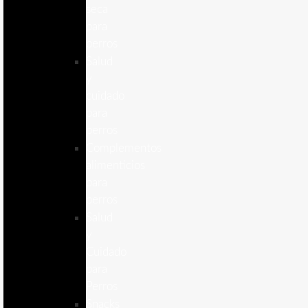
seca
para
perros
Salud
y
cuidado
para
perros
Complementos
alimenticios
para
perros
Salud
y
Cuidado
para
Perros
Snacks