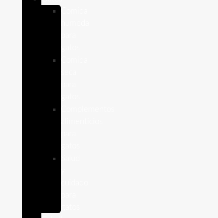
Comida
humeda
para
gatos
Comida
seca
para
gatos
Complementos
alimenticios
para
gatos
Salud
y
cuidado
para
gatos