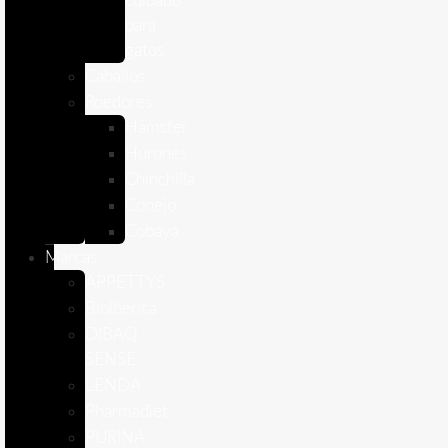
cuidado
para
gatos
Caballos
Roedores
Hámster
Húrones
Chinchilla
Conejo
Cobaya
Marcas
APPETTYS
Bioiberica
DIBAQ
SENSE
LENDA
Pharmadiet
PURINA