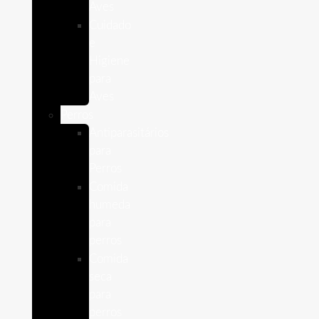
Aves
Cuidado
e
Higiene
para
Aves
Perros
Antiparasitários
para
Perros
Comida
humeda
para
perros
Comida
seca
para
perros