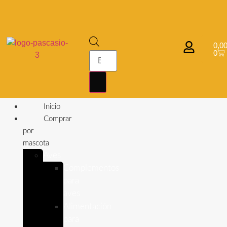
0,0
0
Inicio
Comprar
por
mascota
Aves
Complementos
para
aves
Alimentación
para