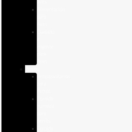
aves
Alimentación
para
Aves
Cuidado
e
Higiene
para
Aves
Perros
Antiparasitários
para
Perros
Comida
humeda
para
perros
Comida