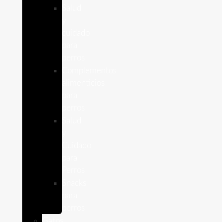
Salud
y
cuidado
para
perros
Complementos
alimenticios
para
perros
Salud
y
Cuidado
para
Perros
Snacks
para
perros
Gatos