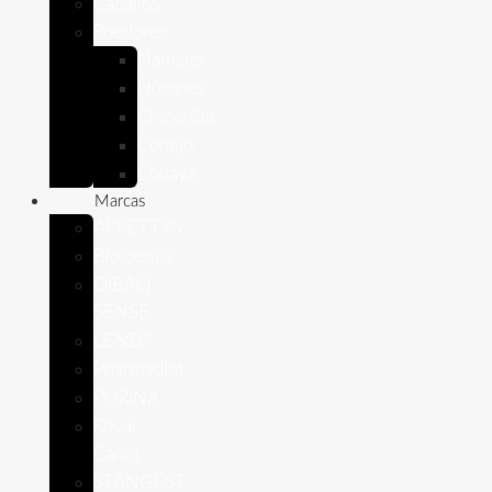
Caballos
Roedores
Hámster
Húrones
Chinchilla
Conejo
Cobaya
Marcas
APPETTYS
Bioiberica
DIBAQ
SENSE
LENDA
Pharmadiet
PURINA
Royal
Canin
STANGEST