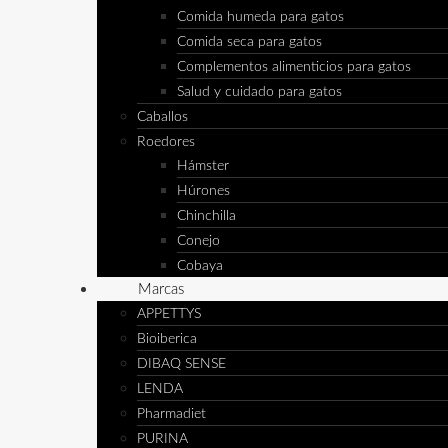
Comida humeda para gatos
Comida seca para gatos
Complementos alimenticios para gatos
Salud y cuidado para gatos
Caballos
Roedores
Hámster
Húrones
Chinchilla
Conejo
Cobaya
Marcas
APPETTYS
Bioiberica
DIBAQ SENSE
LENDA
Pharmadiet
PURINA