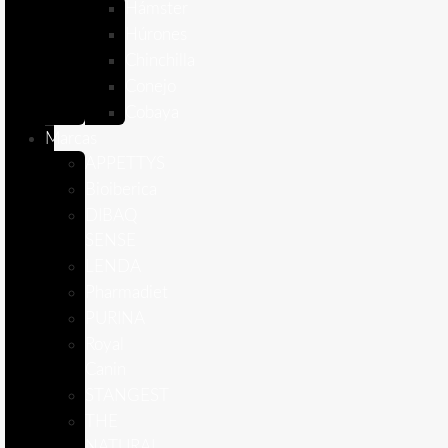
Hámster
Húrones
Chinchilla
Conejo
Cobaya
Marcas
APPETTYS
Bioiberica
DIBAQ
SENSE
LENDA
Pharmadiet
PURINA
Royal
Canin
STANGEST
THE
NATURAL