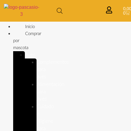
0,0
0
Inicio
Comprar
por
mascota
Aves
Complementos
para
aves
Alimentación
para
Aves
Cuidado
e
Higiene
para