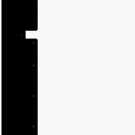
e
Higiene
para
Aves
Perros
Antiparasitários
para
Perros
Comida
humeda
para
perros
Comida
seca
para
perros
Salud
y