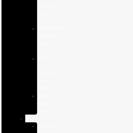
cuidado
para
perros
Complementos
alimenticios
para
perros
Salud
y
Cuidado
para
Perros
Snacks
para
perros
Gatos
Comida