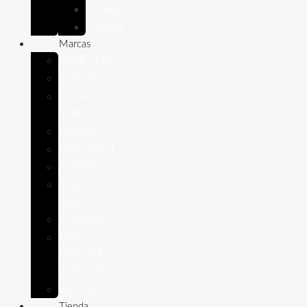
Conejo
Cobaya
Marcas
APPETTYS
Bioiberica
DIBAQ
SENSE
LENDA
Pharmadiet
PURINA
Royal
Canin
STANGEST
THE
NATURAL
IMPULSE
VetPlus
Tienda