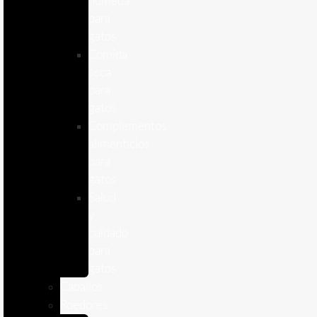
humeda
para
gatos
Comida
seca
para
gatos
Complementos
alimenticios
para
gatos
Salud
y
cuidado
para
gatos
Caballos
Roedores