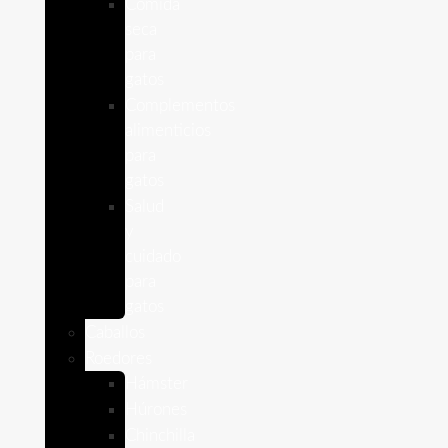
Comida
seca
para
gatos
Complementos
alimenticios
para
gatos
Salud
y
cuidado
para
gatos
Caballos
Roedores
Hámster
Húrones
Chinchilla