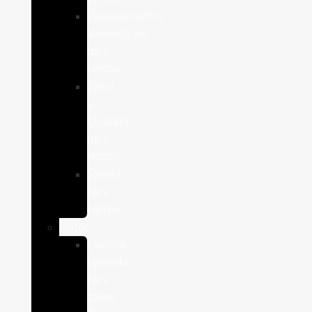
Complementos
alimenticios
para
perros
Salud
y
Cuidado
para
Perros
Snacks
para
perros
Gatos
Comida
humeda
para
gatos