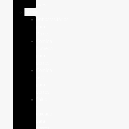
Aves
Perros
Antiparasitários
para
Perros
Comida
humeda
para
perros
Comida
seca
para
perros
Salud
y
cuidado
para
perros