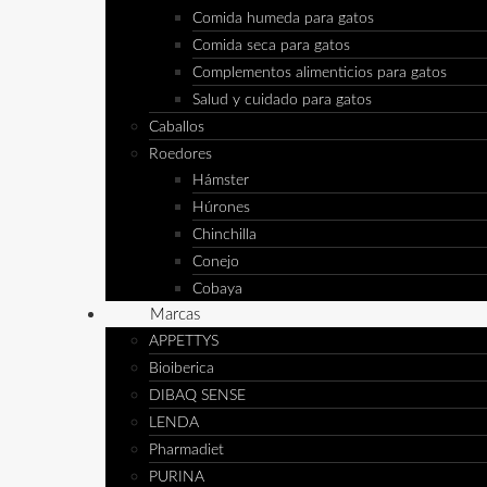
Comida humeda para gatos
Comida seca para gatos
Complementos alimenticios para gatos
Salud y cuidado para gatos
Caballos
Roedores
Hámster
Húrones
Chinchilla
Conejo
Cobaya
Marcas
APPETTYS
Bioiberica
DIBAQ SENSE
LENDA
Pharmadiet
PURINA