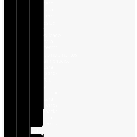
seca
para
perros
Salud
y
cuidado
para
perros
Complementos
alimenticios
para
perros
Salud
y
Cuidado
para
Perros
Snacks
para
perros
Gatos