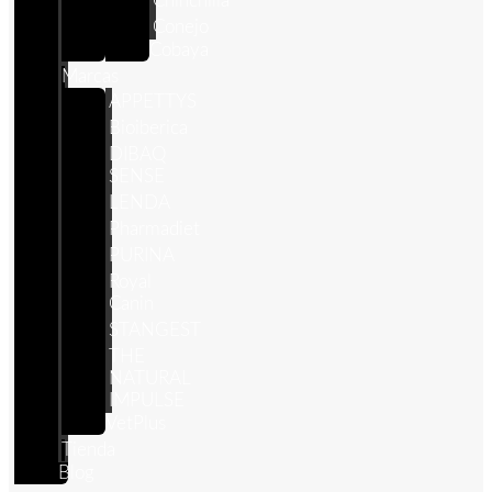
Chinchilla
Conejo
Cobaya
Marcas
APPETTYS
Bioiberica
DIBAQ
SENSE
LENDA
Pharmadiet
PURINA
Royal
Canin
STANGEST
THE
NATURAL
IMPULSE
VetPlus
Tienda
Blog