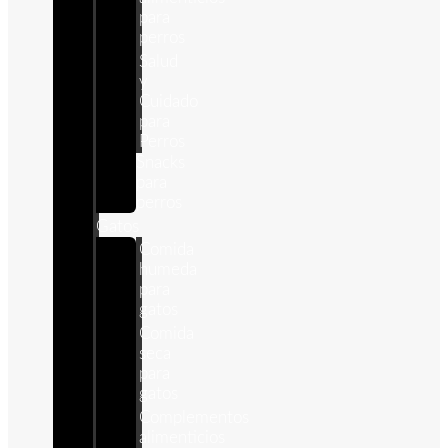
para
perros
Salud
y
Cuidado
para
Perros
Snacks
para
perros
Gatos
Comida
humeda
para
gatos
Comida
seca
para
gatos
Complementos
alimenticios