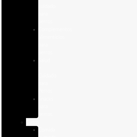
cuidado
para
perros
Complementos
alimenticios
para
perros
Salud
y
Cuidado
para
Perros
Snacks
para
perros
Gatos
Comida