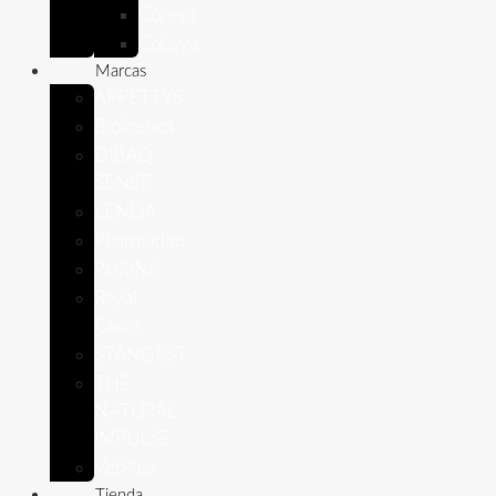
Conejo
Cobaya
Marcas
APPETTYS
Bioiberica
DIBAQ
SENSE
LENDA
Pharmadiet
PURINA
Royal
Canin
STANGEST
THE
NATURAL
IMPULSE
VetPlus
Tienda