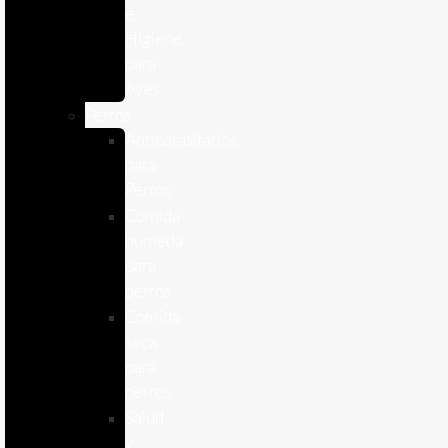
e
Higiene
para
Aves
Perros
Antiparasitários
para
Perros
Comida
humeda
para
perros
Comida
seca
para
perros
Salud
y