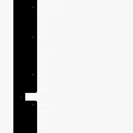
Complementos
alimenticios
para
perros
Salud
y
Cuidado
para
Perros
Snacks
para
perros
Gatos
Comida
humeda
para
gatos