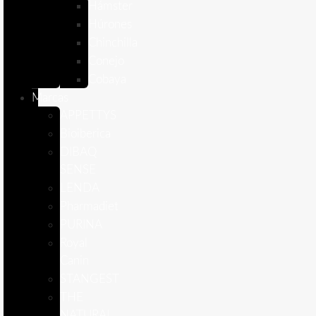
Hámster
Húrones
Chinchilla
Conejo
Cobaya
Marcas
APPETTYS
Bioiberica
DIBAQ
SENSE
LENDA
Pharmadiet
PURINA
Royal
Canin
STANGEST
THE
NATURAL