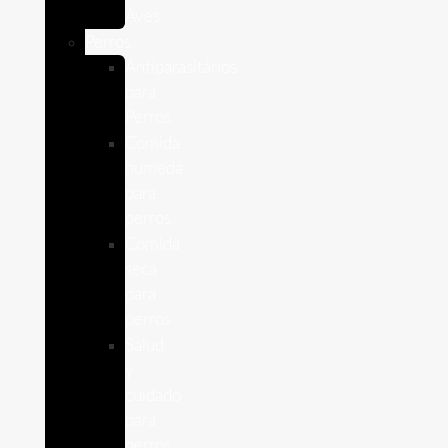
Aves
Perros
Antiparasitários
para
Perros
Comida
humeda
para
perros
Comida
seca
para
perros
Salud
y
cuidado
para
perros