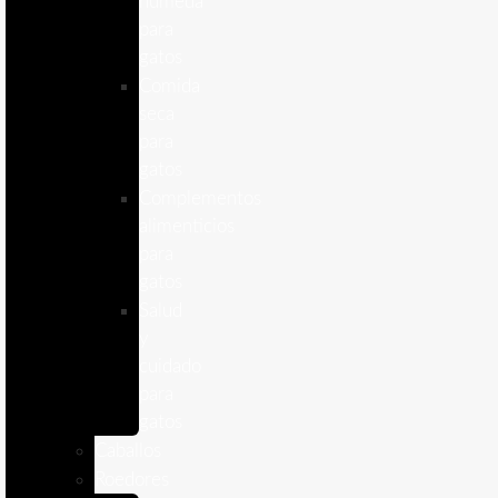
humeda
para
gatos
Comida
seca
para
gatos
Complementos
alimenticios
para
gatos
Salud
y
cuidado
para
gatos
Caballos
Roedores