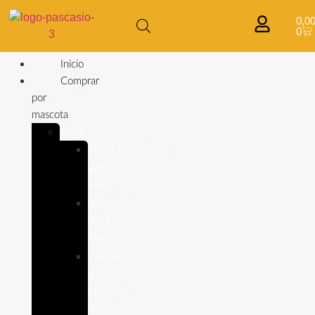
0,0
0
Inicio
Comprar
por
mascota
Aves
Complementos
para
aves
Alimentación
para
Aves
Cuidado
e
Higiene
para