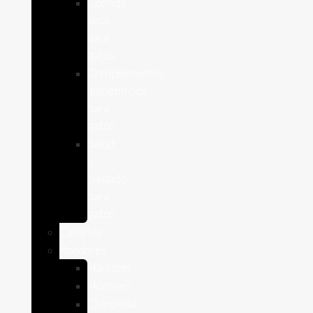
Comida
seca
para
gatos
Complementos
alimenticios
para
gatos
Salud
y
cuidado
para
gatos
Caballos
Roedores
Hámster
Húrones
Chinchilla