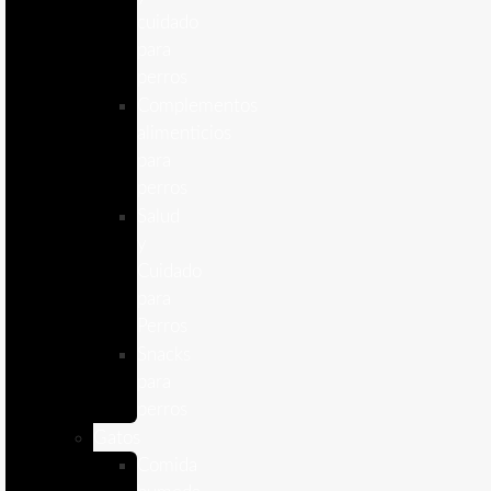
cuidado
para
perros
Complementos
alimenticios
para
perros
Salud
y
Cuidado
para
Perros
Snacks
para
perros
Gatos
Comida