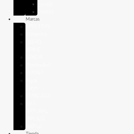
Conejo
Cobaya
Marcas
APPETTYS
Bioiberica
DIBAQ
SENSE
LENDA
Pharmadiet
PURINA
Royal
Canin
STANGEST
THE
NATURAL
IMPULSE
VetPlus
Tienda