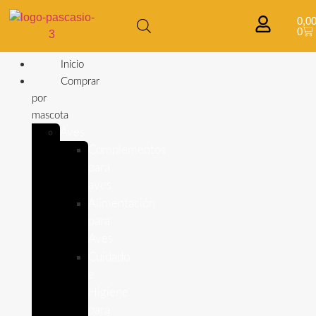
0,0
0
Inicio
Comprar
por
mascota
Aves
Complementos
para
aves
Alimentación
para
Aves
Cuidado
e
Higiene
para