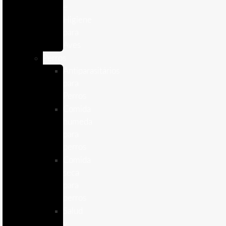
e
Higiene
para
Aves
Perros
Antiparasitários
para
Perros
Comida
humeda
para
perros
Comida
seca
para
perros
Salud
y