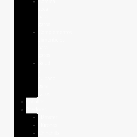
Comida
seca
para
gatos
Complementos
alimenticios
para
gatos
Salud
y
cuidado
para
gatos
Caballos
Roedores
Hámster
Húrones
Chinchilla