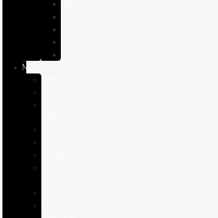
Hámster
Húrones
Chinchilla
Conejo
Cobaya
Marcas
APPETTYS
Bioiberica
DIBAQ
SENSE
LENDA
Pharmadiet
PURINA
Royal
Canin
STANGEST
THE
NATURAL