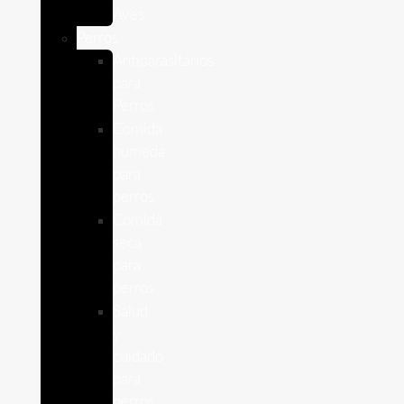
Aves
Perros
Antiparasitários
para
Perros
Comida
humeda
para
perros
Comida
seca
para
perros
Salud
y
cuidado
para
perros