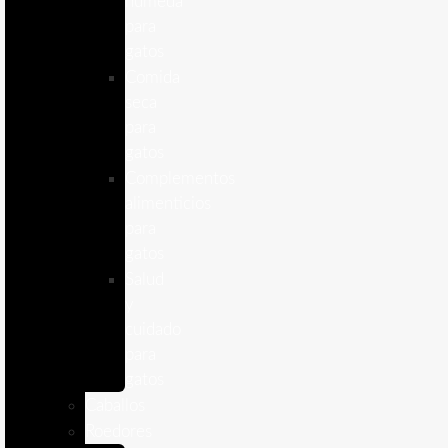
humeda
para
gatos
Comida
seca
para
gatos
Complementos
alimenticios
para
gatos
Salud
y
cuidado
para
gatos
Caballos
Roedores