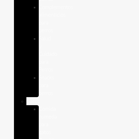
Complementos
alimenticios
para
perros
Salud
y
Cuidado
para
Perros
Snacks
para
perros
Gatos
Comida
humeda
para
gatos