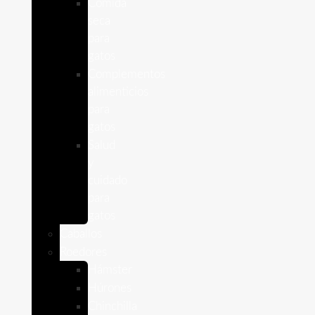
Comida
seca
para
gatos
Complementos
alimenticios
para
gatos
Salud
y
cuidado
para
gatos
Caballos
Roedores
Hámster
Húrones
Chinchilla