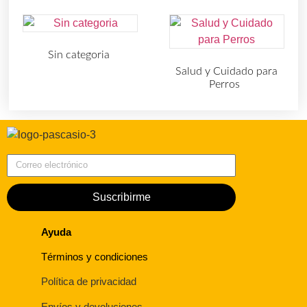
Sin categoria
(4)
Salud y Cuidado para
Perros
(727)
Correo electrónico
Suscribirme
Ayuda
Términos y condiciones
Política de privacidad
Envíos y devoluciones