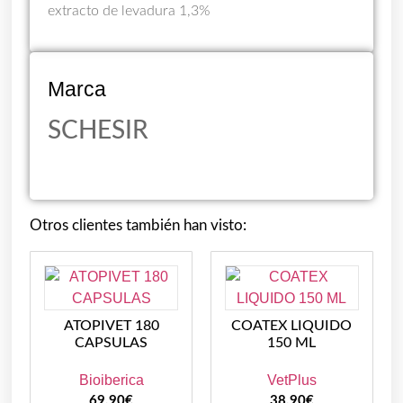
extracto de levadura 1,3%
Marca
SCHESIR
Otros clientes también han visto:
ATOPIVET 180
COATEX LIQUIDO
CAPSULAS
150 ML
Bioiberica
VetPlus
69,90
€
38,90
€