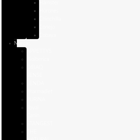
Hámster
Húrones
Chinchilla
Conejo
Cobaya
Marcas
APPETTYS
Bioiberica
DIBAQ
SENSE
LENDA
Pharmadiet
PURINA
Royal
Canin
STANGEST
THE
NATURAL