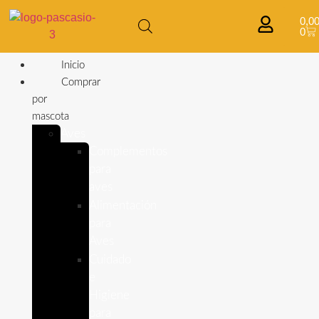
0,0
0
Inicio
Comprar
por
mascota
Aves
Complementos
para
aves
Alimentación
para
Aves
Cuidado
e
Higiene
para