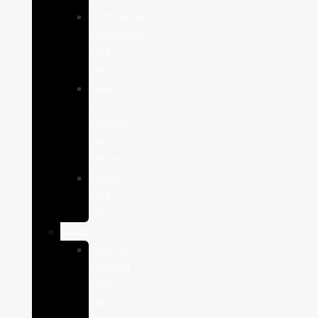
Complementos
alimenticios
para
perros
Salud
y
Cuidado
para
Perros
Snacks
para
perros
Gatos
Comida
humeda
para
gatos