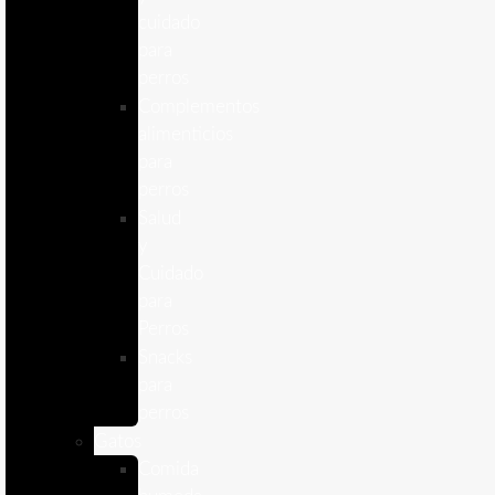
cuidado
para
perros
Complementos
alimenticios
para
perros
Salud
y
Cuidado
para
Perros
Snacks
para
perros
Gatos
Comida