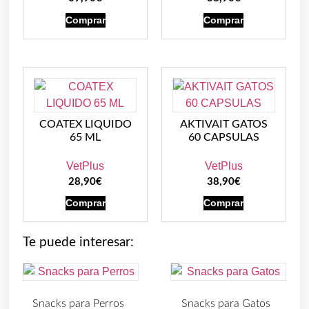
Comprar
Comprar
COATEX LIQUIDO
AKTIVAIT GATOS
65 ML
60 CAPSULAS
VetPlus
VetPlus
28,90
€
38,90
€
Comprar
Comprar
Te puede interesar:
Snacks para Perros
Snacks para Gatos
(219)
(30)