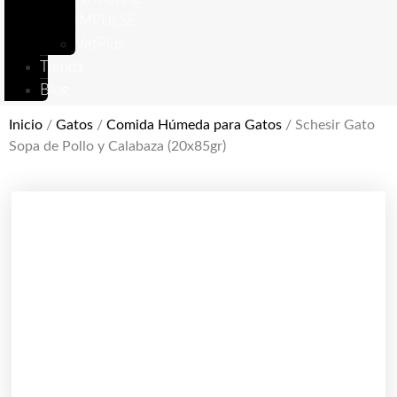
IMPULSE
VetPlus
Tienda
Blog
Inicio
/
Gatos
/
Comida Húmeda para Gatos
/ Schesir Gato
Sopa de Pollo y Calabaza (20x85gr)