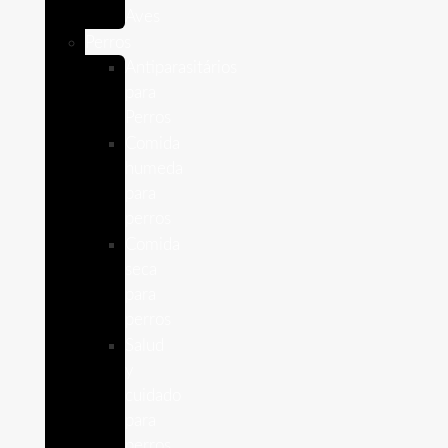
Aves
Perros
Antiparasitários
para
Perros
Comida
humeda
para
perros
Comida
seca
para
perros
Salud
y
cuidado
para
perros