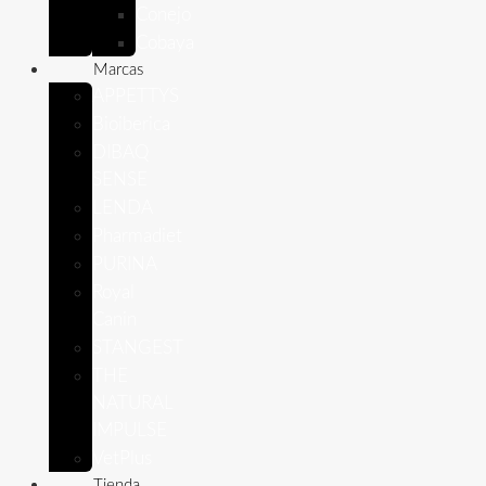
Conejo
Cobaya
Marcas
APPETTYS
Bioiberica
DIBAQ
SENSE
LENDA
Pharmadiet
PURINA
Royal
Canin
STANGEST
THE
NATURAL
IMPULSE
VetPlus
Tienda