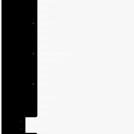
humeda
para
gatos
Comida
seca
para
gatos
Complementos
alimenticios
para
gatos
Salud
y
cuidado
para
gatos
Caballos
Roedores