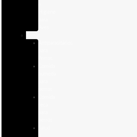
e
Higiene
para
Aves
Perros
Antiparasitários
para
Perros
Comida
humeda
para
perros
Comida
seca
para
perros
Salud
y