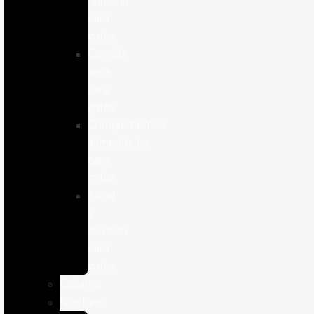
humeda
para
gatos
Comida
seca
para
gatos
Complementos
alimenticios
para
gatos
Salud
y
cuidado
para
gatos
Caballos
Roedores