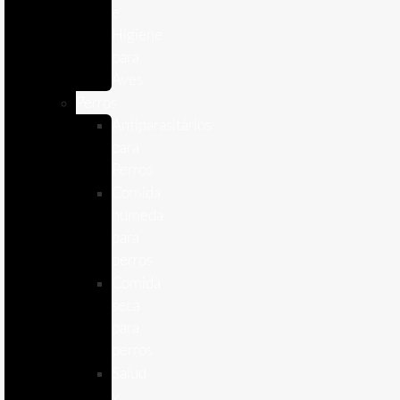
e
Higiene
para
Aves
Perros
Antiparasitários
para
Perros
Comida
humeda
para
perros
Comida
seca
para
perros
Salud
y