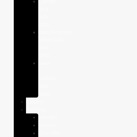
Comida
seca
para
gatos
Complementos
alimenticios
para
gatos
Salud
y
cuidado
para
gatos
Caballos
Roedores
Hámster
Húrones
Chinchilla