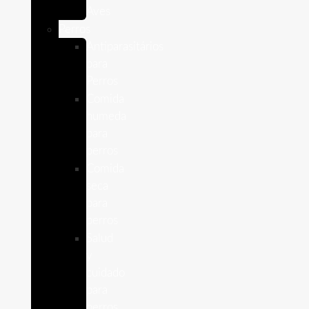
Aves
Perros
Antiparasitários
para
Perros
Comida
humeda
para
perros
Comida
seca
para
perros
Salud
y
cuidado
para
perros