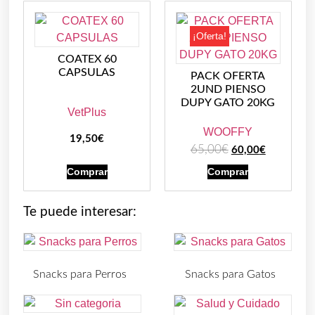
¡Oferta!
COATEX 60
CAPSULAS
PACK OFERTA
2UND PIENSO
DUPY GATO 20KG
VetPlus
WOOFFY
19,50
€
65,00
€
60,00
€
Comprar
Comprar
Te puede interesar:
Snacks para Perros
Snacks para Gatos
(219)
(30)