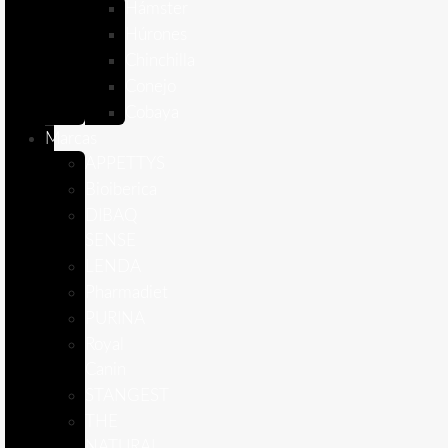
Hámster
Húrones
Chinchilla
Conejo
Cobaya
Marcas
APPETTYS
Bioiberica
DIBAQ
SENSE
LENDA
Pharmadiet
PURINA
Royal
Canin
STANGEST
THE
NATURAL