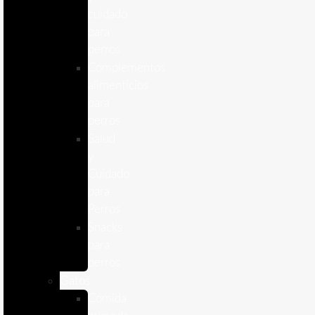
cuidado
para
perros
Complementos
alimenticios
para
perros
Salud
y
Cuidado
para
Perros
Snacks
para
perros
Gatos
Comida