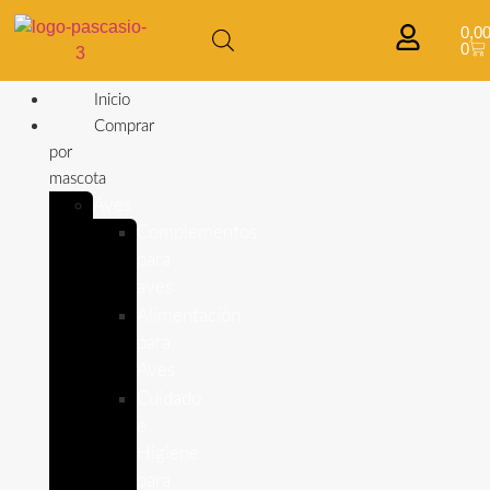
0,0
0
Inicio
Comprar
por
mascota
Aves
Complementos
para
aves
Alimentación
para
Aves
Cuidado
e
Higiene
para