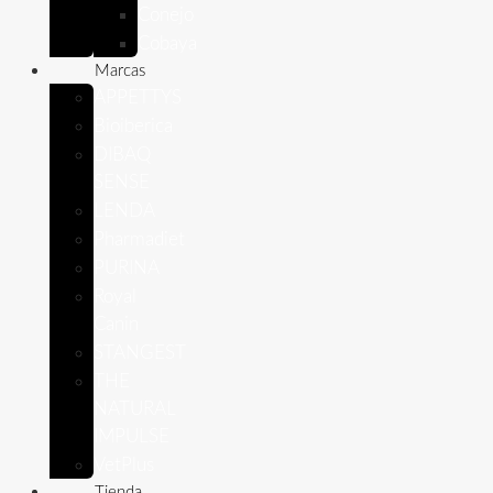
Conejo
Cobaya
Marcas
APPETTYS
Bioiberica
DIBAQ
SENSE
LENDA
Pharmadiet
PURINA
Royal
Canin
STANGEST
THE
NATURAL
IMPULSE
VetPlus
Tienda