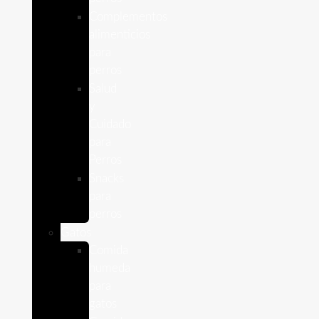
Complementos
alimenticios
para
perros
Salud
y
Cuidado
para
Perros
Snacks
para
perros
Gatos
Comida
humeda
para
gatos