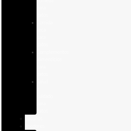
humeda
para
gatos
Comida
seca
para
gatos
Complementos
alimenticios
para
gatos
Salud
y
cuidado
para
gatos
Caballos
Roedores