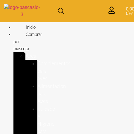
0,0
0
Inicio
Comprar
por
mascota
Aves
Complementos
para
aves
Alimentación
para
Aves
Cuidado
e
Higiene
para