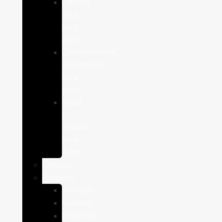
Comida
seca
para
gatos
Complementos
alimenticios
para
gatos
Salud
y
cuidado
para
gatos
Caballos
Roedores
Hámster
Húrones
Chinchilla