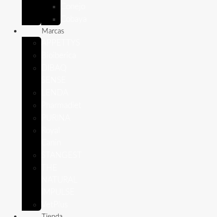
Conejo
Cobaya
Marcas
APPETTYS
Bioiberica
DIBAQ
SENSE
LENDA
Pharmadiet
PURINA
Royal
Canin
STANGEST
THE
NATURAL
IMPULSE
VetPlus
Tienda