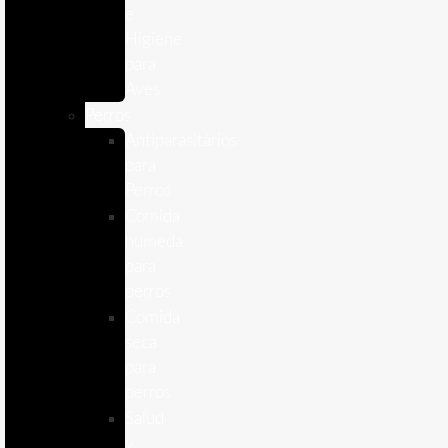
e
Higiene
para
Aves
Perros
Antiparasitários
para
Perros
Comida
humeda
para
perros
Comida
seca
para
perros
Salud
y