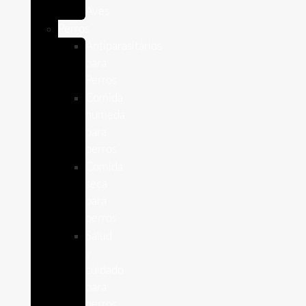
Aves
Perros
Antiparasitários
para
Perros
Comida
humeda
para
perros
Comida
seca
para
perros
Salud
y
cuidado
para
perros