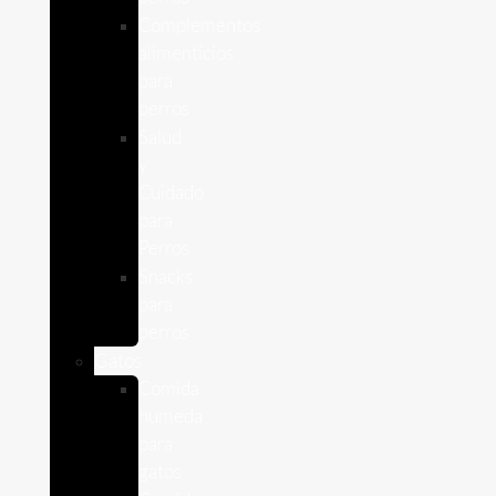
Complementos
alimenticios
para
perros
Salud
y
Cuidado
para
Perros
Snacks
para
perros
Gatos
Comida
humeda
para
gatos