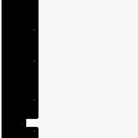
cuidado
para
perros
Complementos
alimenticios
para
perros
Salud
y
Cuidado
para
Perros
Snacks
para
perros
Gatos
Comida