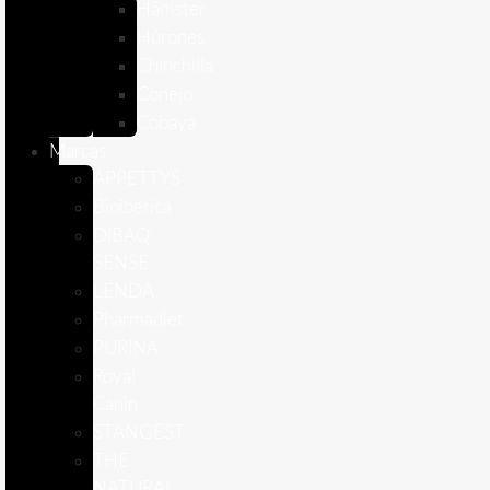
Hámster
Húrones
Chinchilla
Conejo
Cobaya
Marcas
APPETTYS
Bioiberica
DIBAQ
SENSE
LENDA
Pharmadiet
PURINA
Royal
Canin
STANGEST
THE
NATURAL