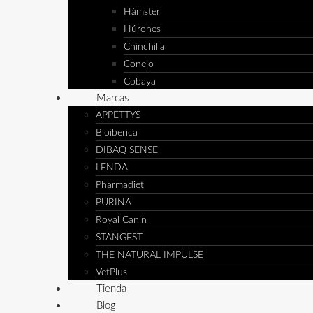
Hámster
Húrones
Chinchilla
Conejo
Cobaya
Marcas
APPETTYS
Bioiberica
DIBAQ SENSE
LENDA
Pharmadiet
PURINA
Royal Canin
STANGEST
THE NATURAL IMPULSE
VetPlus
Tienda
Blog