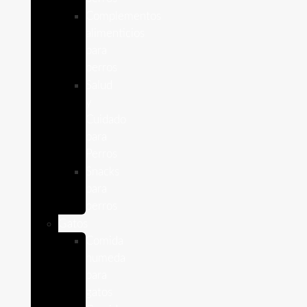
Complementos
alimenticios
para
perros
Salud
y
Cuidado
para
Perros
Snacks
para
perros
Gatos
Comida
humeda
para
gatos