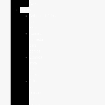
Aves
Perros
Antiparasitários
para
Perros
Comida
humeda
para
perros
Comida
seca
para
perros
Salud
y
cuidado
para
perros