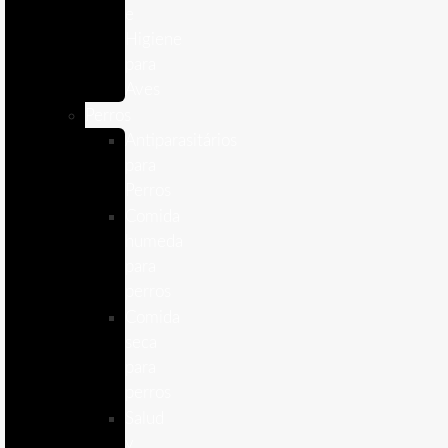
e
Higiene
para
Aves
Perros
Antiparasitários
para
Perros
Comida
humeda
para
perros
Comida
seca
para
perros
Salud
y