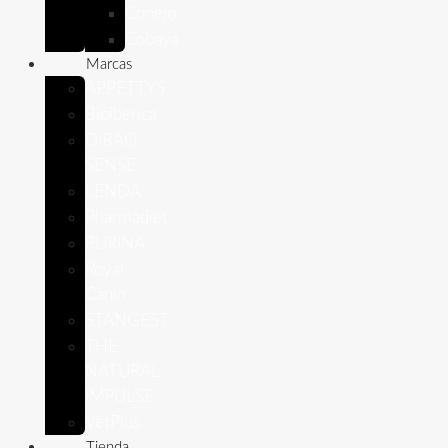
Conejo
Cobaya
Marcas
APPETTYS
Bioiberica
DIBAQ
SENSE
LENDA
Pharmadiet
PURINA
Royal
Canin
STANGEST
THE
NATURAL
IMPULSE
VetPlus
Tienda