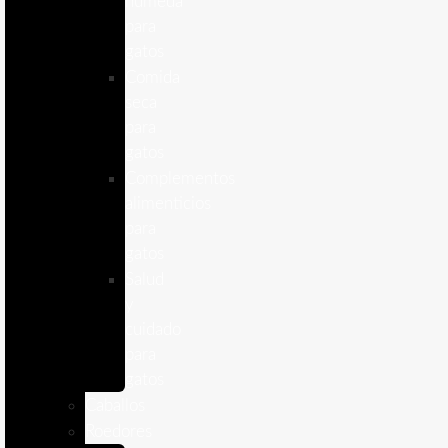
humeda
para
gatos
Comida
seca
para
gatos
Complementos
alimenticios
para
gatos
Salud
y
cuidado
para
gatos
Caballos
Roedores