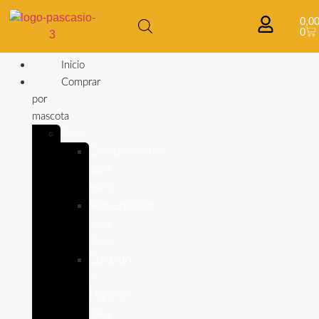
0,0
0
Inicio
Comprar
por
mascota
Aves
Complementos
para
aves
Alimentación
para
Aves
Cuidado
e
Higiene
para