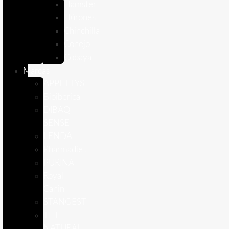
Hámster
Húrones
Chinchilla
Conejo
Cobaya
Marcas
APPETTYS
Bioiberica
DIBAQ
SENSE
LENDA
Pharmadiet
PURINA
Royal
Canin
STANGEST
THE
NATURAL