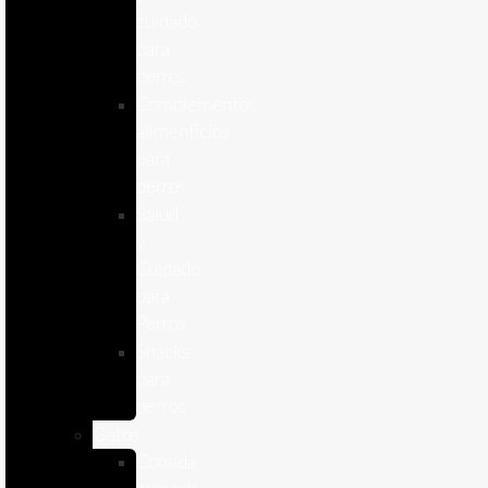
cuidado
para
perros
Complementos
alimenticios
para
perros
Salud
y
Cuidado
para
Perros
Snacks
para
perros
Gatos
Comida