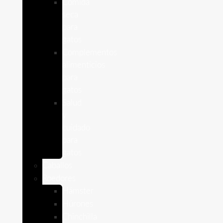
Comida
seca
para
gatos
Complementos
alimenticios
para
gatos
Salud
y
cuidado
para
gatos
Caballos
Roedores
Hámster
Húrones
Chinchilla